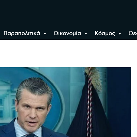
Παραπολιτικά
Οικονομία
Κόσμος
Θε
αλονίκη, την Ελλάδα κ