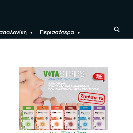
σσαλονίκη
Περισσότερα
αι όλο τον Κόσμο