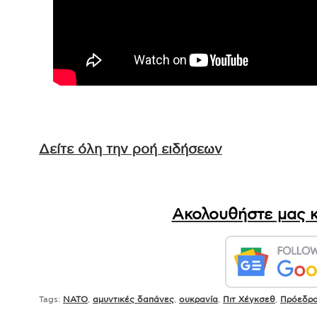
Δείτε όλη την ροή ειδήσεων
Ακολουθήστε μας κ
Tags:
NATO
,
αμυντικές δαπάνες
,
ουκρανία
,
Πιτ Χέγκσεθ
,
Πρόεδρο