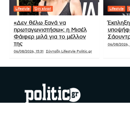
Lifestyle
Ό,τι είναι!
Lifestyle
Ό
«Δεν θέλω ξανά να
Έκπληξη
πρωταγωνιστήσω»: η Μισέλ
υποψήφι
Φάιφερ μιλά για το μέλλον
Σάουντρ
της
06/08/2026, 
06/08/2026, 15:31
Σύνταξη Lifestyle Politic.gr
#YouDoPolitics
Facebook
Instagram
X
YouTube
Google
TikTok