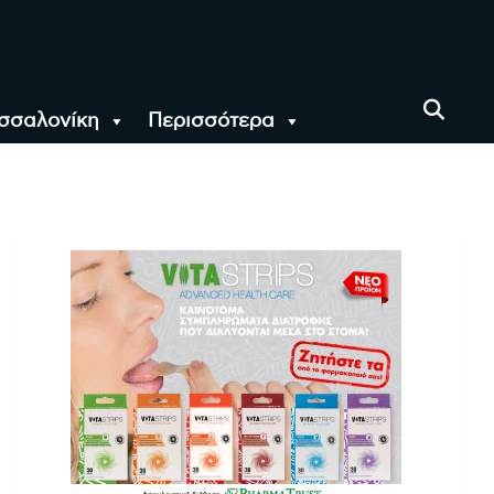
σσαλονίκη
Περισσότερα
αι όλο τον Κόσμο