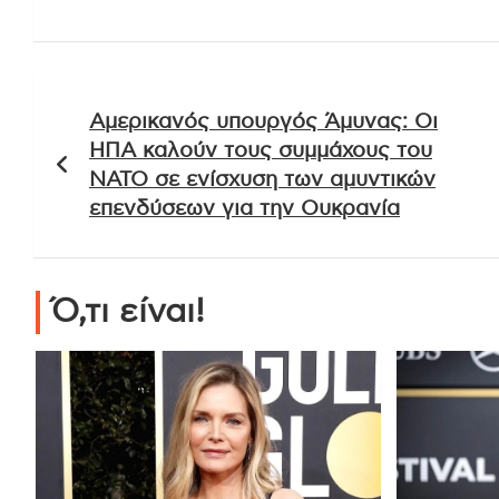
Πλοήγηση
Αμερικανός υπουργός Άμυνας: Οι
άρθρων
ΗΠΑ καλούν τους συμμάχους του
ΝΑΤΟ σε ενίσχυση των αμυντικών
επενδύσεων για την Ουκρανία
Ό,τι είναι!