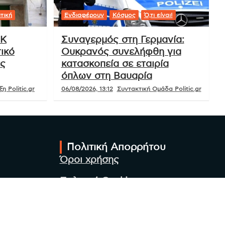
τική
Ενδιαφέρουν
Κόσμος
Ό,τι είναι!
ΟΚ
Συναγερμός στη Γερμανία:
ικό
Ουκρανός συνελήφθη για
ές
κατασκοπεία σε εταιρία
όπλων στη Βαυαρία
η Politic.gr
06/08/2026, 13:12
Συντακτική Ομάδα Politic.gr
Πολιτική Απορρήτου
Όροι χρήσης
Πολιτική Cookies
Πολιτική προστασίας
προσωπικών δεδομένων