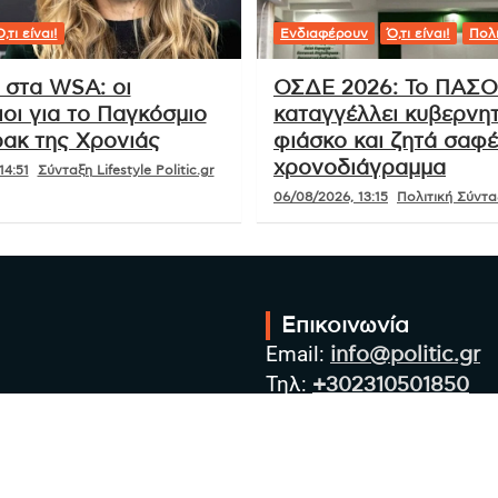
,τι είναι!
Ενδιαφέρουν
Ό,τι είναι!
Πολι
 στα WSA: οι
ΟΣΔΕ 2026: Το ΠΑΣ
οι για το Παγκόσμιο
καταγγέλλει κυβερνητ
ακ της Χρονιάς
φιάσκο και ζητά σαφ
χρονοδιάγραμμα
14:51
Σύνταξη Lifestyle Politic.gr
06/08/2026, 13:15
Πολιτική Σύνταξ
Επικοινωνία
Email:
info@politic.gr
Τηλ:
+302310501850
Κιν:
+306986533609