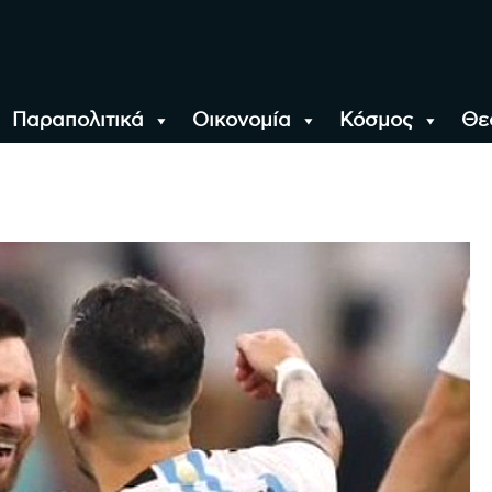
Παραπολιτικά
Οικονομία
Κόσμος
Θε
αλονίκη, την Ελλάδα κ