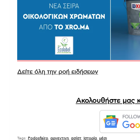
Δείτε όλη την ροή ειδήσεων
Ακολουθήστε μας κ
Tags:
Podosfairo
,
αργεντινη
,
ασίστ
,
Ιστορία
,
μέσι