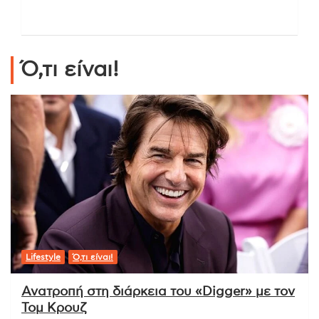
Ό,τι είναι!
Lifestyle
Ό,τι είναι!
Ανατροπή στη διάρκεια του «Digger» με τον
Τομ Κρουζ