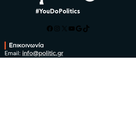
#YouDoPolitics
Facebook
Instagram
X
YouTube
Google
TikTok
Επικοινωνία
Email:
info@politic.gr
Τηλ:
+302310501850
Κιν:
+306986533609
Πολιτική Απορρήτου
Όροι χρήσης
Πολιτική Cookies
Πολιτική προστασίας προσωπικών
δεδομένων