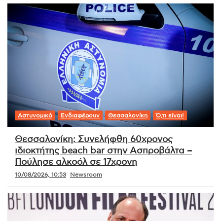
Αστυνομικό
Ενδιαφέρουν
Θεσσαλονίκη
Ό,τι είναι!
Θεσσαλονίκη: Συνελήφθη 60χρονος
ιδιοκτήτης beach bar στην Ασπροβάλτα –
Πούλησε αλκοόλ σε 17χρονη
10/08/2026, 10:53
Newsroom