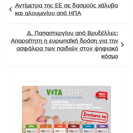
Πλοήγηση
Αντίμετρα της ΕΕ σε δασμούς χάλυβα
άρθρων
και αλουμινίου από ΗΠΑ
Δ. Παπαστεργίου από Βρυξέλλες:
Απαραίτητη η ευρωπαϊκή δράση για την
ασφάλεια των παιδιών στον ψηφιακό
κόσμο