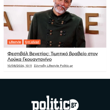
Lifestyle
Ό,τι είναι!
Φεστιβάλ Βενετίας: Τιμητικό βραβείο στον
Λούκα Γκουαντανίνο
10/08/2026, 10:11
Σύνταξη Lifestyle Politic.gr