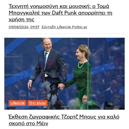
Τεχνητή νοημοσύνη και μουσική: ο Τομά
Μπανγκαλτέ των Daft Punk απορρίπτει τη
χρήση της
09/08/2026, 09:57
Σύνταξη Lifestyle Politic.gr
Lifestyle
Ό,τι είναι!
Έκθεση ζωγραφικής Τζορτζ Μπους για καλό
σκοπό στο Μέιν