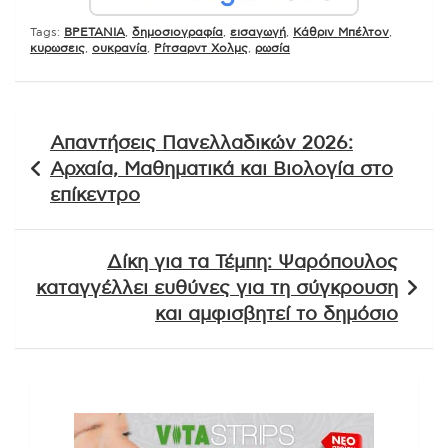
Tags:
ΒΡΕΤΑΝΙΑ
,
δημοσιογραφία
,
εισαγωγή
,
Κάθριν Μπέλτον
,
κυρωσεις
,
ουκρανία
,
Ρίτσαρντ Χολμς
,
ρωσία
Πλοήγηση
Απαντήσεις Πανελλαδικών 2026:
άρθρων
Αρχαία, Μαθηματικά και Βιολογία στο
επίκεντρο
Δίκη για τα Τέμπη: Ψαρόπουλος
καταγγέλλει ευθύνες για τη σύγκρουση
και αμφισβητεί το δημόσιο