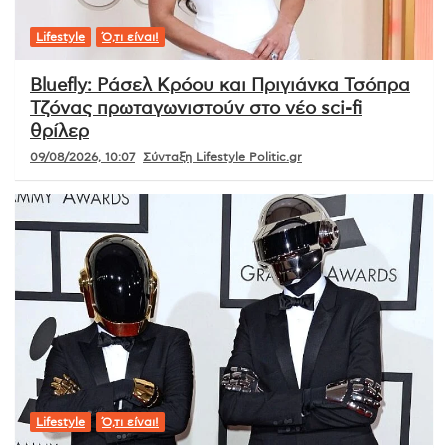
Lifestyle
Ό,τι είναι!
Bluefly: Ράσελ Κρόου και Πριγιάνκα Τσόπρα
Τζόνας πρωταγωνιστούν στο νέο sci-fi
θρίλερ
09/08/2026, 10:07
Σύνταξη Lifestyle Politic.gr
Lifestyle
Ό,τι είναι!