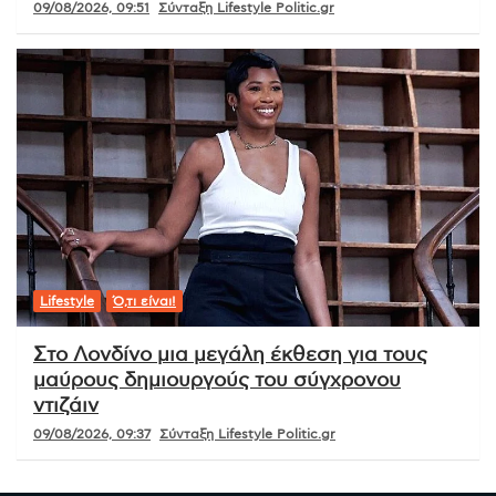
09/08/2026, 09:51
Σύνταξη Lifestyle Politic.gr
Lifestyle
Ό,τι είναι!
Στο Λονδίνο μια μεγάλη έκθεση για τους
μαύρους δημιουργούς του σύγχρονου
ντιζάιν
09/08/2026, 09:37
Σύνταξη Lifestyle Politic.gr