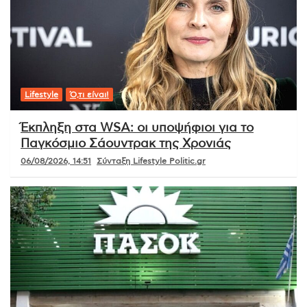
Lifestyle
Ό,τι είναι!
Έκπληξη στα WSA: οι υποψήφιοι για το
Παγκόσμιο Σάουντρακ της Χρονιάς
06/08/2026, 14:51
Σύνταξη Lifestyle Politic.gr