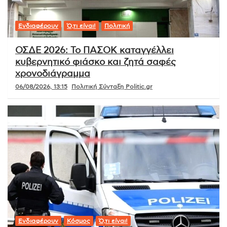
Ενδιαφέρουν
Ό,τι είναι!
Πολιτική
ΟΣΔΕ 2026: Το ΠΑΣΟΚ καταγγέλλει
κυβερνητικό φιάσκο και ζητά σαφές
χρονοδιάγραμμα
06/08/2026, 13:15
Πολιτική Σύνταξη Politic.gr
Ενδιαφέρουν
Κόσμος
Ό,τι είναι!