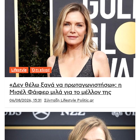
Lifestyle
Ό,τι είναι!
«Δεν θέλω ξανά να πρωταγωνιστήσω»: η
Μισέλ Φάιφερ μιλά για το μέλλον της
06/08/2026, 15:31
Σύνταξη Lifestyle Politic.gr