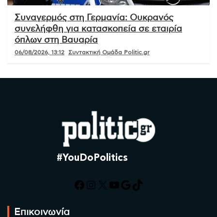
Συναγερμός στη Γερμανία: Ουκρανός
συνελήφθη για κατασκοπεία σε εταιρία
όπλων στη Βαυαρία
06/08/2026, 13:12
Συντακτική Ομάδα Politic.gr
#YouDoPolitics
Facebook
Instagram
X
YouTube
Google
TikTok
Επικοινωνία