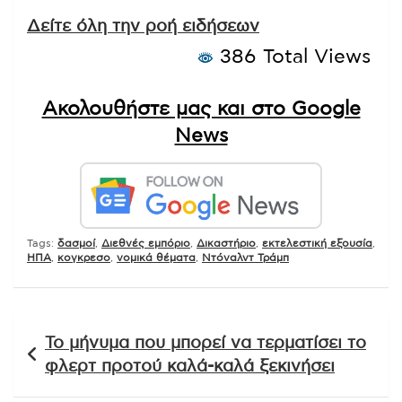
Δείτε όλη την ροή ειδήσεων
386 Total Views
Ακολουθήστε μας και στο Google
News
Tags:
δασμοί
,
Διεθνές εμπόριο
,
Δικαστήριο
,
εκτελεστική εξουσία
,
ΗΠΑ
,
κογκρεσο
,
νομικά θέματα
,
Ντόναλντ Τράμπ
Πλοήγηση
Το μήνυμα που μπορεί να τερματίσει το
άρθρων
φλερτ προτού καλά-καλά ξεκινήσει