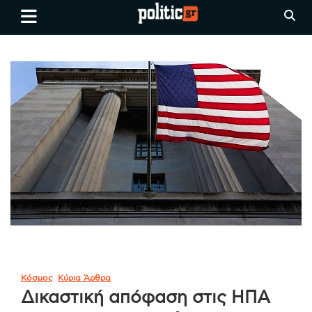
Skip
politic.gr
Ειδήσεις απο τη
to
Θεσσαλονίκη, την Ελλάδα και
content
όλο τον Κόσμο
Κόσμος
Κύρια Άρθρα
Δικαστική απόφαση στις ΗΠΑ