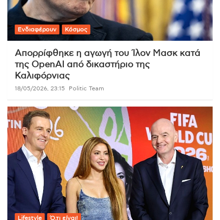
Ενδιαφέρουν
Κόσμος
Απορρίφθηκε η αγωγή του Ίλον Μασκ κατά
της OpenAI από δικαστήριο της
Καλιφόρνιας
18/05/2026, 23:15
Politic Team
Lifestyle
Ό,τι είναι!