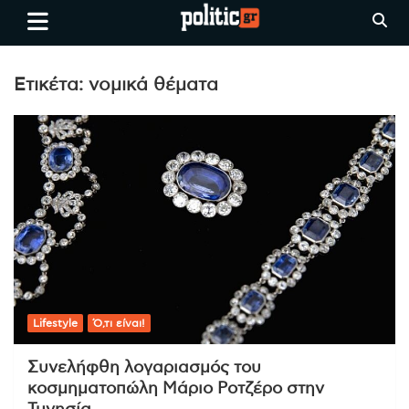
Skip
politic.gr
Ειδήσεις απο τη
to
Θεσσαλονίκη, την Ελλάδα και
content
όλο τον Κόσμο
Ετικέτα:
νομικά θέματα
Lifestyle
Ό,τι είναι!
Συνελήφθη λογαριασμός του
κοσμηματοπώλη Μάριο Ροτζέρο στην