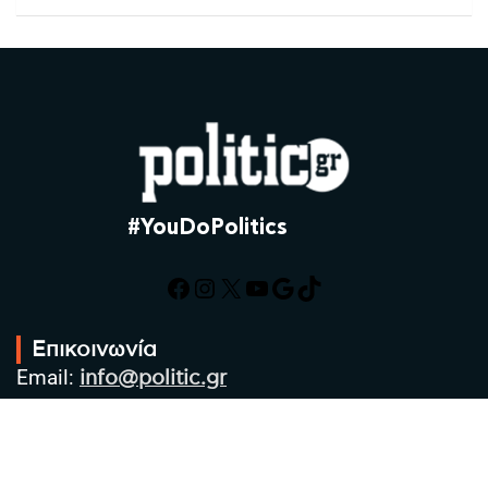
#YouDoPolitics
Facebook
Instagram
X
YouTube
Google
TikTok
Επικοινωνία
Email:
info@politic.gr
Τηλ:
+302310501850
Κιν:
+306986533609