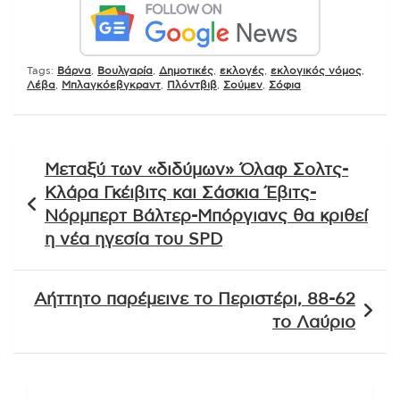
Tags:
Βάρνα
,
Βουλγαρία
,
Δημοτικές
,
εκλογές
,
εκλογικός νόμος
,
Λέβα
,
Μπλαγκόεβγκραντ
,
Πλόντβιβ
,
Σούμεν
,
Σόφια
Πλοήγηση
Μεταξύ των «διδύμων» Όλαφ Σολτς-
άρθρων
Κλάρα Γκέιβιτς και Σάσκια Έβιτς-
Νόρμπερτ Βάλτερ-Μπόργιανς θα κριθεί
η νέα ηγεσία του SPD
Αήττητο παρέμεινε το Περιστέρι, 88-62
το Λαύριο