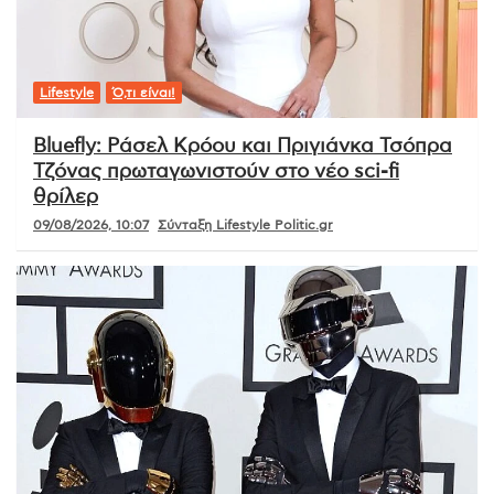
Lifestyle
Ό,τι είναι!
Bluefly: Ράσελ Κρόου και Πριγιάνκα Τσόπρα
Τζόνας πρωταγωνιστούν στο νέο sci-fi
θρίλερ
09/08/2026, 10:07
Σύνταξη Lifestyle Politic.gr