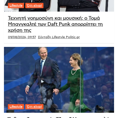
Lifestyle
Ό,τι είναι!
Τεχνητή νοημοσύνη και μουσική: ο Τομά
Μπανγκαλτέ των Daft Punk απορρίπτει τη
χρήση της
09/08/2026, 09:57
Σύνταξη Lifestyle Politic.gr
Lifestyle
Ό,τι είναι!