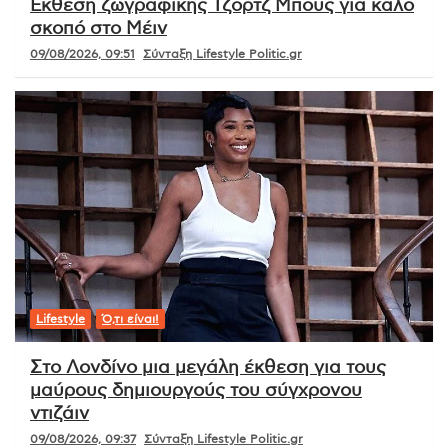
Έκθεση ζωγραφικής Τζορτζ Μπους για καλό
σκοπό στο Μέιν
09/08/2026, 09:51
Σύνταξη Lifestyle Politic.gr
Lifestyle
Ό,τι είναι!
Στο Λονδίνο μια μεγάλη έκθεση για τους
μαύρους δημιουργούς του σύγχρονου
ντιζάιν
09/08/2026, 09:37
Σύνταξη Lifestyle Politic.gr