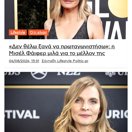
Lifestyle
Ό,τι είναι!
«Δεν θέλω ξανά να πρωταγωνιστήσω»: η
Μισέλ Φάιφερ μιλά για το μέλλον της
06/08/2026, 15:31
Σύνταξη Lifestyle Politic.gr