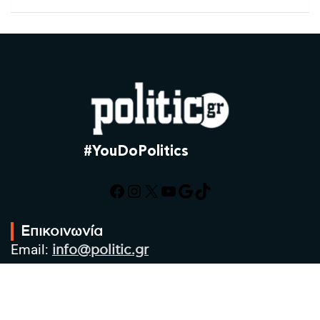
#YouDoPolitics
Facebook
Instagram
X
YouTube
Google
TikTok
Επικοινωνία
Email:
info@politic.gr
Τηλ:
+302310501850
Κιν:
+306986533609