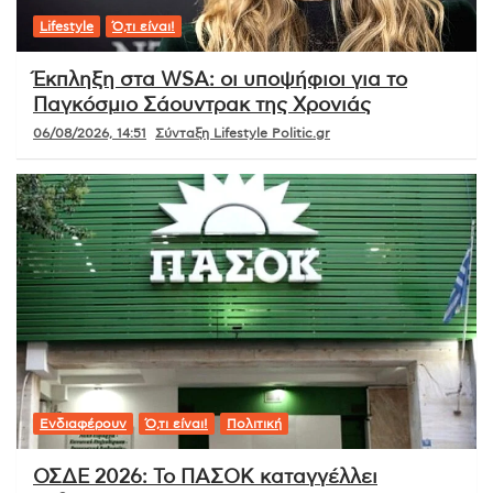
Lifestyle
Ό,τι είναι!
Έκπληξη στα WSA: οι υποψήφιοι για το
Παγκόσμιο Σάουντρακ της Χρονιάς
06/08/2026, 14:51
Σύνταξη Lifestyle Politic.gr
Ενδιαφέρουν
Ό,τι είναι!
Πολιτική
ΟΣΔΕ 2026: Το ΠΑΣΟΚ καταγγέλλει