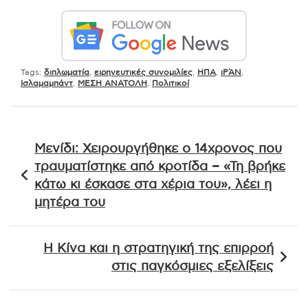
Tags:
διπλωματία
,
ειρηνευτικές συνομιλίες
,
ΗΠΑ
,
ιΡΆΝ
,
Ισλαμαμπάντ
,
ΜΕΣΗ ΑΝΑΤΟΛΗ
,
Πολιτικοί
Πλοήγηση
Μενίδι: Χειρουργήθηκε ο 14χρονος που
άρθρων
τραυματίστηκε από κροτίδα – «Τη βρήκε
κάτω κι έσκασε στα χέρια του», λέει η
μητέρα του
Η Κίνα και η στρατηγική της επιρροή
στις παγκόσμιες εξελίξεις