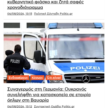
κυβερνητικό φιάσκο και ζητά σαφές
χρονοδιάγραμμα
06/08/2026, 13:15
Πολιτική Σύνταξη Politic.gr
Ενδιαφέρουν
Κόσμος
Ό,τι είναι!
Συναγερμός στη Γερμανία: Ουκρανός
συνελήφθη για κατασκοπεία σε εταιρία
όπλων στη Βαυαρία
06/08/2026, 13:12
Συντακτική Ομάδα Politic.gr