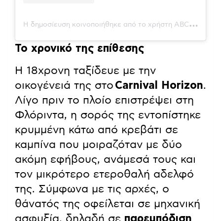
Η
δημοσίευση κοινοποιήθηκε από το χρήστη ABC World News Tonight (@abcworldnewstonight)
Το χρονικό της επίθεσης
Η 18χρονη ταξίδευε με την
οικογένειά της στο
Carnival Horizon
.
Λίγο πριν το πλοίο επιστρέψει στη
Φλόριντα, η σορός της εντοπίστηκε
κρυμμένη κάτω από κρεβάτι σε
καμπίνα που μοιραζόταν με δύο
ακόμη εφήβους, ανάμεσά τους και
τον μικρότερο ετεροθαλή αδελφό
της. Σύμφωνα με τις αρχές, ο
θάνατός της οφείλεται σε μηχανική
ασφυξία, δηλαδή σε
παρεμπόδιση