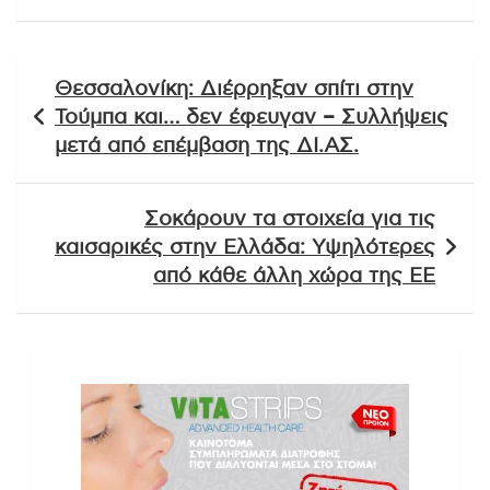
Πλοήγηση
Θεσσαλονίκη: Διέρρηξαν σπίτι στην
άρθρων
Τούμπα και… δεν έφευγαν – Συλλήψεις
μετά από επέμβαση της ΔΙ.ΑΣ.
Σοκάρουν τα στοιχεία για τις
καισαρικές στην Ελλάδα: Υψηλότερες
από κάθε άλλη χώρα της ΕΕ