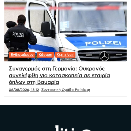
Ενδιαφέρουν
Κόσμος
Ό,τι είναι!
Συναγερμός στη Γερμανία: Ουκρανός
συνελήφθη για κατασκοπεία σε εταιρία
όπλων στη Βαυαρία
06/08/2026, 13:12
Συντακτική Ομάδα Politic.gr