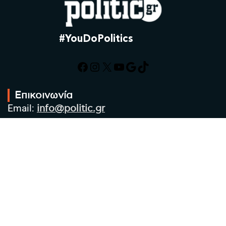
#YouDoPolitics
Facebook
Instagram
X
YouTube
Google
TikTok
Επικοινωνία
Email:
info@politic.gr
Τηλ:
+302310501850
Κιν:
+306986533609
Πολιτική Απορρήτου
Όροι χρήσης
Πολιτική Cookies
Πολιτική προστασίας προσωπικών