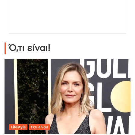
Ό,τι είναι!
Lifestyle
Ό,τι είναι!