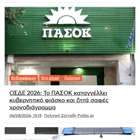
Ενδιαφέρουν
Ό,τι είναι!
Πολιτική
ΟΣΔΕ 2026: Το ΠΑΣΟΚ καταγγέλλει
κυβερνητικό φιάσκο και ζητά σαφές
χρονοδιάγραμμα
06/08/2026, 13:15
Πολιτική Σύνταξη Politic.gr