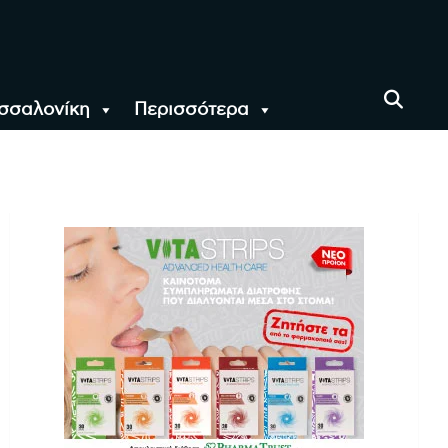
σσαλονίκη
Περισσότερα
αι όλο τον Κόσμο