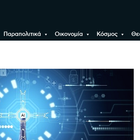
Παραπολιτικά
Οικονομία
Κόσμος
Θε
αλονίκη, την Ελλάδα κ