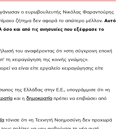
οργάνωσαν ο ευρωβουλευτής Νικόλας Φαραντούρης
ο επίμαχο ζήτημα δεν αφορά το απώτερο μέλλον.
Αυτό
λ όσο και από τις ανησυχίες που εξέφρασε το
ήλωσή του αναφέροντας ότι «στη σύγχρονη εποχή
απ’ τη χειραγώγηση της κοινής γνώμης».
εί να είναι είτε εργαλείο χειραγώγησης είτε
ωπος της Ελλάδας στην Ε.Ε., υπογράμμισε ότι «η
ρατία
και η
δημοκρατία
πρέπει να επιβιώσει από
ία
τόνισε ότι «η Τεχνητή Νοημοσύνη δεν προχωρά
 τους πολίτες να μην φοβούνται τη νέα αυτή