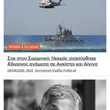
Ελλάδα
Ό,τι είναι!
Σοκ στον Σαρωνικό: Νεκρός ανασύρθηκε
43χρονος ανάμεσα σε Αγκίστρι και Αίγινα
08/08/2026, 18:22
Συντακτική Ομάδα Politic.gr