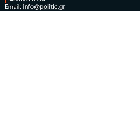
Email:
info@politic.gr
Τηλ:
+302310501850
Κιν:
+306986533609
Πολιτική Απορρήτου
Όροι χρήσης
Πολιτική Cookies
Πολιτική προστασίας προσωπικών
δεδομένων
Συντακτική Ομάδα
Στοιχεία Επιχείρησης