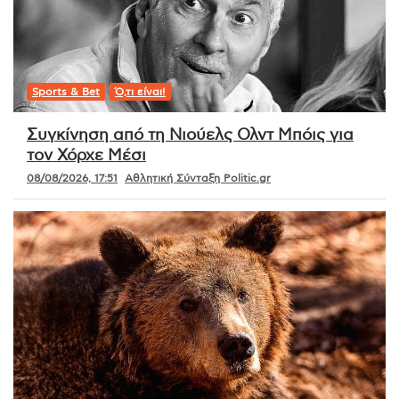
Sports & Bet
Ό,τι είναι!
Συγκίνηση από τη Νιούελς Ολντ Μπόις για
τον Χόρχε Μέσι
08/08/2026, 17:51
Αθλητική Σύνταξη Politic.gr