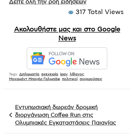
Δείτε όλη την ροή ειδήσεων
317 Total Views
Ακολουθήστε μας και στο Google
News
Tags:
Διπλωματία
,
εκεχειρία
,
Ιραν
,
λίβανος
,
Μοχαμάντ Μπαγέρ Γαλιμπάφ
,
πολιτικοί
,
συγκρούσεις
Πλοήγηση
Εντυπωσιακή δωρεάν δρομική
άρθρων
διοργάνωση Coffee Run στις
Ολυμπιακές Εγκαταστάσεις Παιανίας