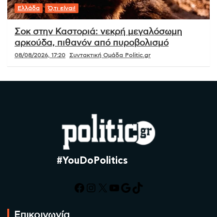
Ελλάδα
Ό,τι είναι!
Σοκ στην Καστοριά: νεκρή μεγαλόσωμη
αρκούδα, πιθανόν από πυροβολισμό
08/08/2026, 17:20
Συντακτική Ομάδα Politic.gr
#YouDoPolitics
Facebook
Instagram
X
YouTube
Google
TikTok
Επικοινωνία