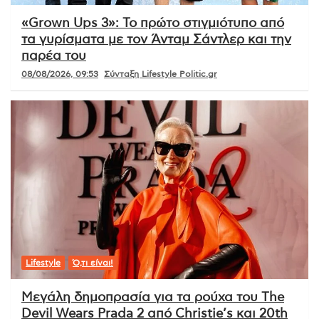
«Grown Ups 3»: Το πρώτο στιγμιότυπο από
τα γυρίσματα με τον Άνταμ Σάντλερ και την
παρέα του
08/08/2026, 09:53
Σύνταξη Lifestyle Politic.gr
Lifestyle
Ό,τι είναι!
Μεγάλη δημοπρασία για τα ρούχα του The
Devil Wears Prada 2 από Christie’s και 20th