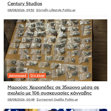
Century Studios
08/08/2026, 09:52
Σύνταξη Lifestyle Politic.gr
Αστυνομικό
Ό,τι είναι!
Μαρούσι: Χειροπέδες σε 35χρονο μέσα σε
σχολείο με 106 συσκευασίες κάνναβης
08/08/2026, 00:48
Συντακτική Ομάδα Politic.gr