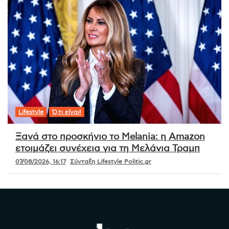
Lifestyle
Ό,τι είναι!
Ξανά στο προσκήνιο το Melania: η Amazon
ετοιμάζει συνέχεια για τη Μελάνια Τραμπ
07/08/2026, 16:17
Σύνταξη Lifestyle Politic.gr