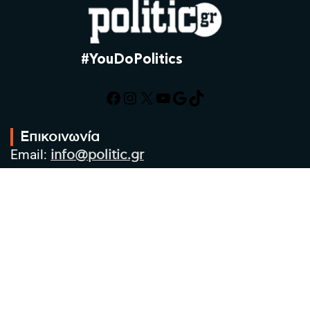
#YouDoPolitics
Facebook
Instagram
X
YouTube
Google
TikTok
Επικοινωνία
Email:
info@politic.gr
Τηλ:
+302310501850
Κιν:
+306986533609
Πολιτική Απορρήτου
Όροι χρήσης
Πολιτική Cookies
Πολιτική προστασίας προσωπικών