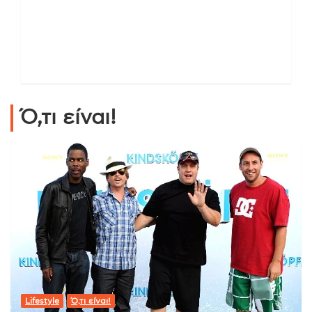
Ό,τι είναι!
Lifestyle
Ό,τι είναι!