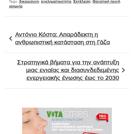
Tags:
δικαιοσυνη
,
εγκληματικοτητα
,
Εκτέλεση
,
Θανατική ποινή
,
ιαπωνία
Πλοήγηση
Αντόνιο Κόστα: Απαράδεκτη η
άρθρων
ανθρωπιστική κατάσταση στη Γάζα
Στρατηγικά βήματα για την ανάπτυξη
μιας ενιαίας και διασυνδεδεμένης
ενεργειακής ένωσης έως το 2030