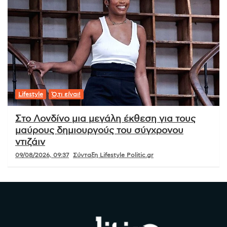
Lifestyle
Ό,τι είναι!
Στο Λονδίνο μια μεγάλη έκθεση για τους
μαύρους δημιουργούς του σύγχρονου
ντιζάιν
09/08/2026, 09:37
Σύνταξη Lifestyle Politic.gr