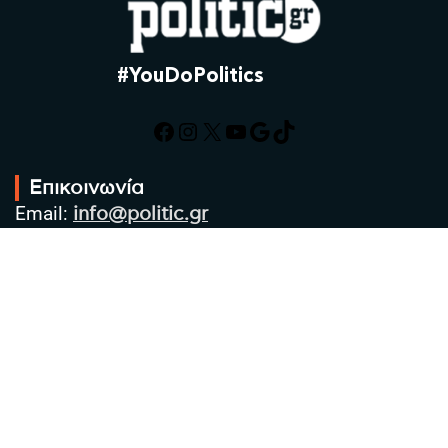
#YouDoPolitics
Facebook
Instagram
X
YouTube
Google
TikTok
Επικοινωνία
Email:
info@politic.gr
Τηλ:
+302310501850
Κιν:
+306986533609
Πολιτική Απορρήτου
Όροι χρήσης
Πολιτική Cookies
Πολιτική προστασίας προσωπικών