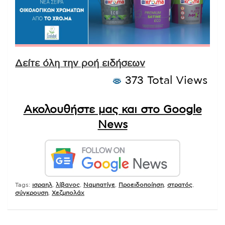
Δείτε όλη την ροή ειδήσεων
373 Total Views
Ακολουθήστε μας και στο Google
News
Tags:
ισραηλ
,
λίβανος
,
Ναμπατίγε
,
Προειδοποίηση
,
στρατός
,
σύγκρουση
,
Χεζμπολάχ