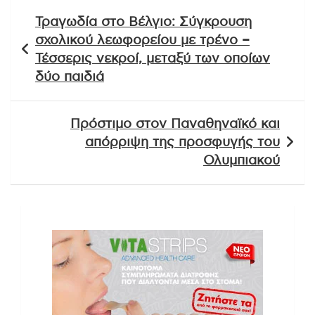
Πλοήγηση
Τραγωδία στο Βέλγιο: Σύγκρουση
άρθρων
σχολικού λεωφορείου με τρένο –
Τέσσερις νεκροί, μεταξύ των οποίων
δύο παιδιά
Πρόστιμο στον Παναθηναϊκό και
απόρριψη της προσφυγής του
Ολυμπιακού