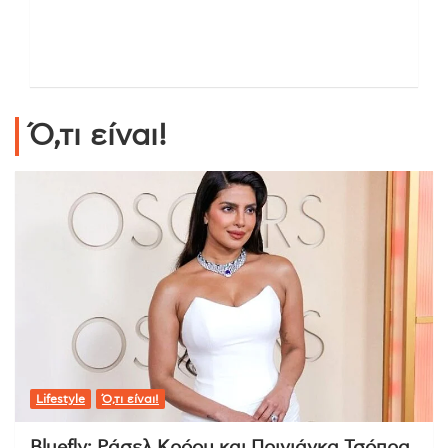
Ό,τι είναι!
Lifestyle
Ό,τι είναι!
Bluefly: Ράσελ Κρόου και Πριγιάνκα Τσόπρα