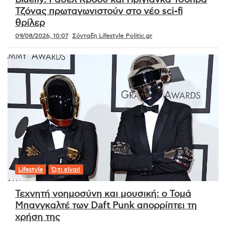
Τζόνας πρωταγωνιστούν στο νέο sci-fi
θρίλερ
09/08/2026, 10:07
Σύνταξη Lifestyle Politic.gr
Lifestyle
Ό,τι είναι!
Τεχνητή νοημοσύνη και μουσική: ο Τομά
Μπανγκαλτέ των Daft Punk απορρίπτει τη
χρήση της