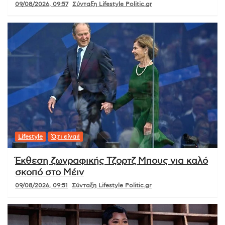
09/08/2026, 09:57
Σύνταξη Lifestyle Politic.gr
Lifestyle
Ό,τι είναι!
Έκθεση ζωγραφικής Τζορτζ Μπους για καλό
σκοπό στο Μέιν
09/08/2026, 09:51
Σύνταξη Lifestyle Politic.gr