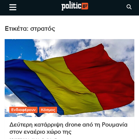
Skip
politic.gr
Ειδήσεις απο τη
to
Θεσσαλονίκη, την Ελλάδα και
content
όλο τον Κόσμο
Ετικέτα:
στρατός
Ενδιαφέρουν
Κόσμος
Δεύτερη κατάρριψη drone από τη Ρουμανία
στον εναέριο χώρο της