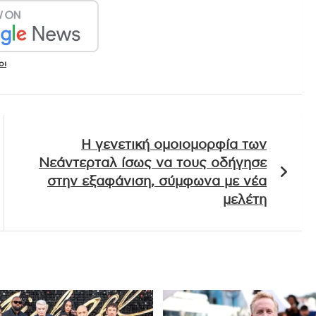
οι
Η γενετική ομοιομορφία των
Νεάντερταλ ίσως να τους οδήγησε
στην εξαφάνιση, σύμφωνα με νέα
μελέτη