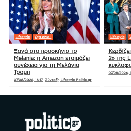
Lifestyle
Ό,τι είναι!
Lifestyle
Ό
Ξανά στο προσκήνιο το
Κερδίζε
Melania: η Amazon ετοιμάζει
2» της L
συνέχεια για τη Μελάνια
κυκλοφο
Τραμπ
07/08/2026, 1
07/08/2026, 16:17
Σύνταξη Lifestyle Politic.gr