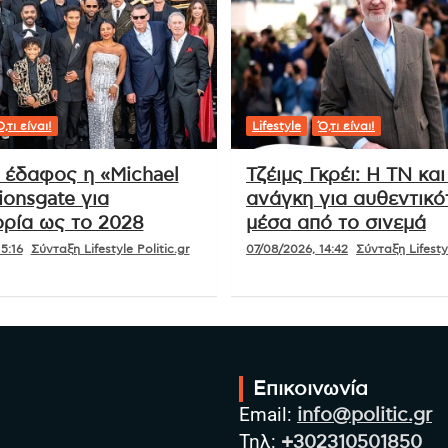
,τι είναι!
Lifestyle
Ό,τι είναι!
ι έδαφος η «Michael
Τζέιμς Γκρέι: Η ΤΝ και
ionsgate για
ανάγκη για αυθεντικό
ρία ως το 2028
μέσα από το σινεμά
5:16
Σύνταξη Lifestyle Politic.gr
07/08/2026, 14:42
Σύνταξη Lifestyl
Επικοινωνία
Email:
info@politic.gr
Τηλ:
+302310501850