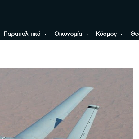
Παραπολιτικά
Οικονομία
Κόσμος
Θε
αλονίκη, την Ελλάδα κ