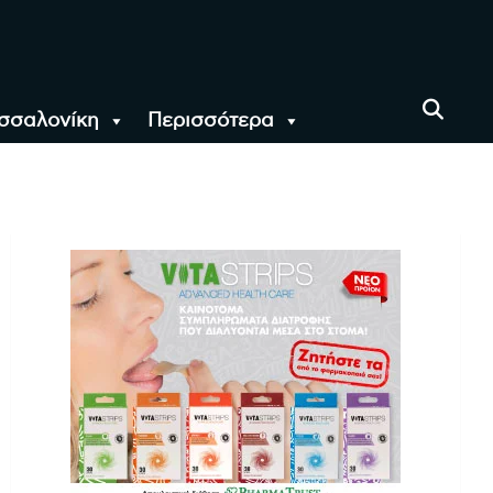
σσαλονίκη
Περισσότερα
αι όλο τον Κόσμο