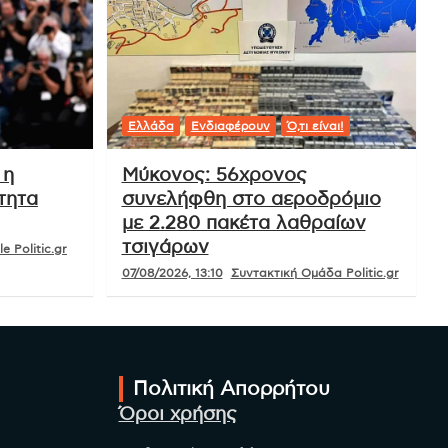
Ελλάδα
Ενδιαφέρουν
Ό,τι είναι!
 η
Μύκονος: 56χρονος
τητα
συνελήφθη στο αεροδρόμιο
με 2.280 πακέτα λαθραίων
τσιγάρων
e Politic.gr
07/08/2026, 13:10
Συντακτική Ομάδα Politic.gr
Πολιτική Απορρήτου
Όροι χρήσης