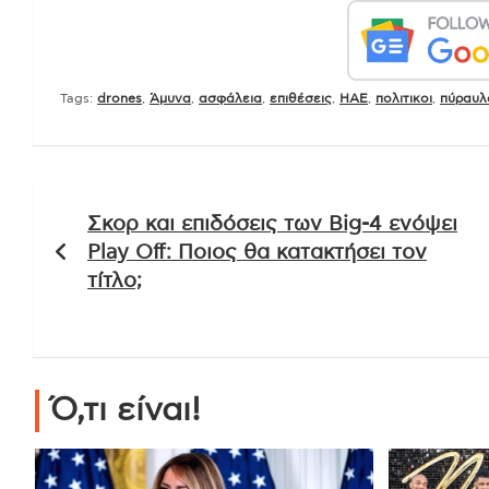
Tags:
drones
,
Άμυνα
,
ασφάλεια
,
επιθέσεις
,
ΗΑΕ
,
πολιτικοι
,
πύραυλ
Πλοήγηση
Σκορ και επιδόσεις των Big-4 ενόψει
άρθρων
Play Off: Ποιος θα κατακτήσει τον
τίτλο;
Ό,τι είναι!