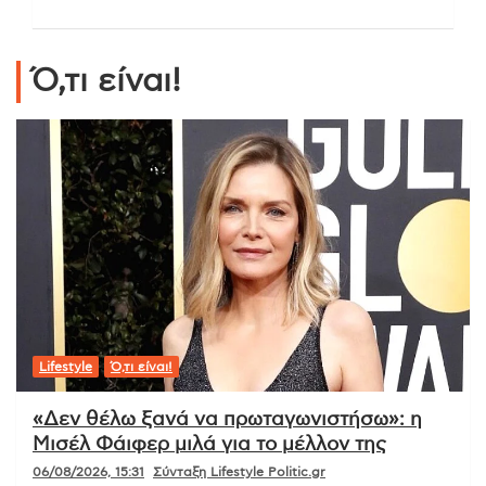
Ό,τι είναι!
Lifestyle
Ό,τι είναι!
«Δεν θέλω ξανά να πρωταγωνιστήσω»: η
Μισέλ Φάιφερ μιλά για το μέλλον της
06/08/2026, 15:31
Σύνταξη Lifestyle Politic.gr