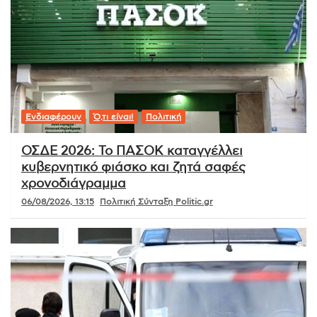
Ενδιαφέρουν
Ό,τι είναι!
Πολιτική
ΟΣΔΕ 2026: Το ΠΑΣΟΚ καταγγέλλει
κυβερνητικό φιάσκο και ζητά σαφές
χρονοδιάγραμμα
06/08/2026, 13:15
Πολιτική Σύνταξη Politic.gr