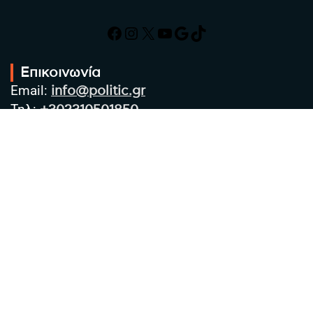
Facebook
Instagram
X
YouTube
Google
TikTok
Επικοινωνία
Email:
info@politic.gr
Τηλ:
+302310501850
Κιν:
+306986533609
Πολιτική Απορρήτου
Όροι χρήσης
Πολιτική Cookies
Πολιτική προστασίας προσωπικών
δεδομένων
Συντακτική Ομάδα