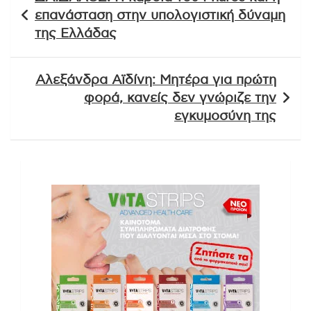
άρθρων
επανάσταση στην υπολογιστική δύναμη
της Ελλάδας
Αλεξάνδρα Αϊδίνη: Μητέρα για πρώτη
φορά, κανείς δεν γνώριζε την
εγκυμοσύνη της