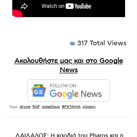
317 Total Views
Ακολουθήστε μας και στο Google
News
Tags:
drone
,
RAF
,
ασφάλεια
,
ΒΡΕΤΑΝΙΑ
,
κύπρος
Πλοήγηση
ΔΑΙΔΑΛΟΣ: Η καρδιά του Pharos και η