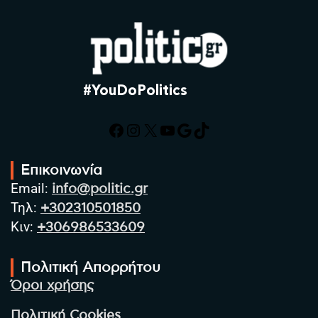
#YouDoPolitics
Facebook
Instagram
X
YouTube
Google
TikTok
Επικοινωνία
Email:
info@politic.gr
Τηλ:
+302310501850
Κιν:
+306986533609
Πολιτική Απορρήτου
Όροι χρήσης
Πολιτική Cookies