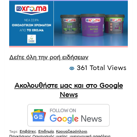
Δείτε όλη την ροή ειδήσεων
361 Total Views
Ακολουθήστε μας και στο Google
News
Tags:
Επιβάτες
,
Επιδημία
,
Κρουαζιερόπλοιο
,
Παγκόσμιος Οργανισμός υγείας
,
υγειονομική ασφάλεια
,