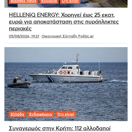
Business News
Κοινωνία
Ό,τι είναι!
HELLENiQ ENERGY: Χορηγεί έως 25 εκατ.
ευρώ για αποκατάσταση στις πυρόπληκτες
περιοχές
05/08/2026, 19:21
Οικονομική Σύνταξη Politic.gr
Ελλάδα
Ενδιαφέρουν
Ό,τι είναι!
Συναγερμός στην Κρήτη: 112 αλλοδαποί