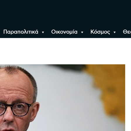
Παραπολιτικά
Οικονομία
Κόσμος
Θε
αλονίκη, την Ελλάδα κ