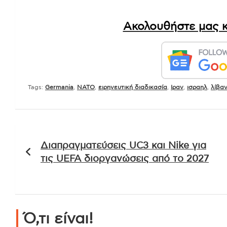
Ακολουθήστε μας κ
Tags:
Germania
,
NATO
,
ειρηνευτική διαδικασία
,
Ιραν
,
ισραηλ
,
λίβα
Πλοήγηση
Διαπραγματεύσεις UC3 και Nike για
άρθρων
τις UEFA διοργανώσεις από το 2027
Ό,τι είναι!