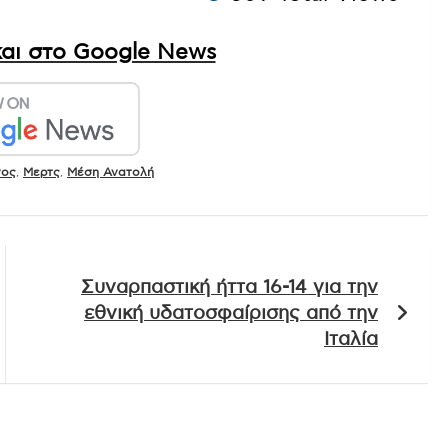
αι στο Google News
νος
,
Μερτς
,
Μέση Ανατολή
Συναρπαστική ήττα 16-14 για την
εθνική υδατοσφαίρισης από την
Ιταλία