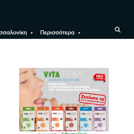
σσαλονίκη
Περισσότερα
αι όλο τον Κόσμο