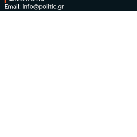
Email:
info@politic.gr
Τηλ:
+302310501850
Κιν:
+306986533609
Πολιτική Απορρήτου
Όροι χρήσης
Πολιτική Cookies
Πολιτική προστασίας προσωπικών
δεδομένων
Συντακτική Ομάδα
Στοιχεία Επιχείρησης