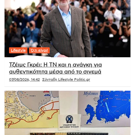
Lifestyle
Ό,τι είναι!
Τζέιμς Γκρέι: Η ΤΝ και η ανάγκη για
αυθεντικότητα μέσα από το σινεμά
07/08/2026, 14:42
Σύνταξη Lifestyle Politic.gr