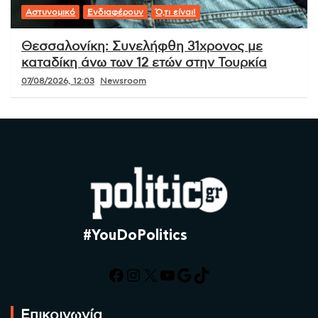
Αστυνομικό
Ενδιαφέρουν
Ό,τι είναι!
Θεσσαλονίκη: Συνελήφθη 31χρονος με
καταδίκη άνω των 12 ετών στην Τουρκία
07/08/2026, 12:03
Newsroom
#YouDoPolitics
Facebook
Instagram
X
YouTube
Google
TikTok
Επικοινωνία