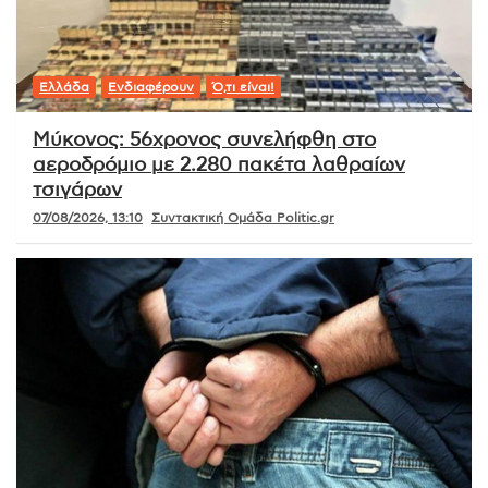
Ελλάδα
Ενδιαφέρουν
Ό,τι είναι!
Μύκονος: 56χρονος συνελήφθη στο
αεροδρόμιο με 2.280 πακέτα λαθραίων
τσιγάρων
07/08/2026, 13:10
Συντακτική Ομάδα Politic.gr