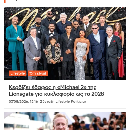
Lifestyle
Ό,τι είναι!
Κερδίζει έδαφος η «Michael 2» της
Lionsgate για κυκλοφορία ως το 2028
07/08/2026, 15:16
Σύνταξη Lifestyle Politic.gr