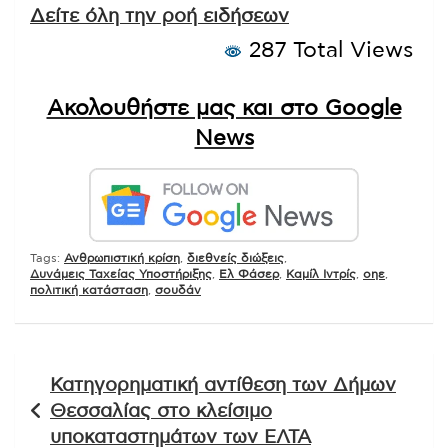
Δείτε όλη την ροή ειδήσεων
287 Total Views
Ακολουθήστε μας και στο Google
News
Tags:
Ανθρωπιστική κρίση
,
διεθνείς διώξεις
,
Δυνάμεις Ταχείας Υποστήριξης
,
Ελ Φάσερ
,
Καμίλ Ιντρίς
,
οηε
,
πολιτική κατάσταση
,
σουδάν
Πλοήγηση
Κατηγορηματική αντίθεση των Δήμων
άρθρων
Θεσσαλίας στο κλείσιμο
υποκαταστημάτων των ΕΛΤΑ