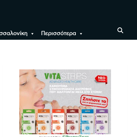
σσαλονίκη
Περισσότερα
αι όλο τον Κόσμο