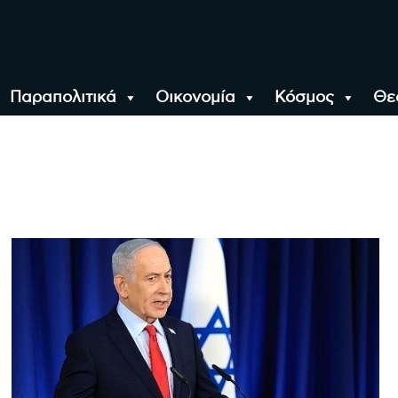
Παραπολιτικά
Οικονομία
Κόσμος
Θε
αλονίκη, την Ελλάδα κ