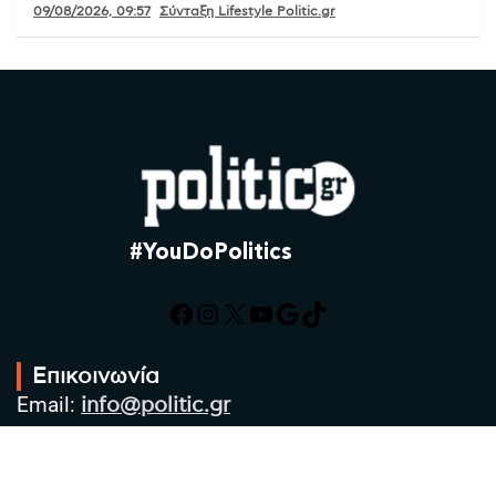
09/08/2026, 09:57
Σύνταξη Lifestyle Politic.gr
#YouDoPolitics
Facebook
Instagram
X
YouTube
Google
TikTok
Επικοινωνία
Email:
info@politic.gr
Τηλ:
+302310501850
Κιν:
+306986533609