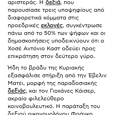
αριστεράς. Η
δεξιά
, που
παρουσίασε τρεις υποψηφίους από
διαφορετικά κόμματα στις
προεδρικές
εκλογές
, συγκέντρωσε
πάνω από το 50% των ψήφων και οι
δημοσκοπήσεις υποδεικνύουν ότι ο
Χοσέ Αντόνιο Καστ οδεύει προς
επικράτηση στον δεύτερο γύρο.
Ήδη το βράδυ της Κυριακής
εξασφάλισε στήριξη από την Έβελιν
Ματέι, μορφή της παραδοσιακής
δεξιάς
, και τον Γιοχάνες Κάισερ,
ακραίο φιλελεύθερο
κοινοβουλευτικό. Η παράταξη του
δεξιού οικονομολόγου Φράνκο