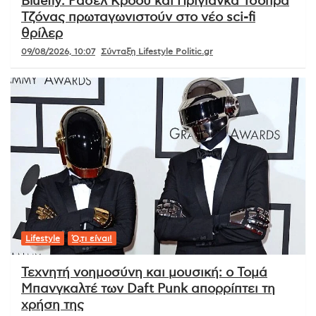
Bluefly: Ράσελ Κρόου και Πριγιάνκα Τσόπρα
Τζόνας πρωταγωνιστούν στο νέο sci-fi
θρίλερ
09/08/2026, 10:07
Σύνταξη Lifestyle Politic.gr
Lifestyle
Ό,τι είναι!
Τεχνητή νοημοσύνη και μουσική: ο Τομά
Μπανγκαλτέ των Daft Punk απορρίπτει τη
χρήση της