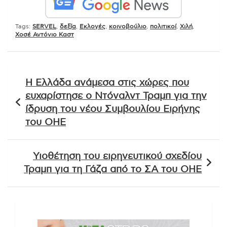
Tags:
SERVEL
,
δεξία
,
Εκλογές
,
κοινοβούλιο
,
πολιτικοί
,
Χιλή
,
Χοσέ Αντόνιο Καστ
Πλοήγηση
Η Ελλάδα ανάμεσα στις χώρες που
άρθρων
ευχαρίστησε ο Ντόναλντ Τραμπ για την
ίδρυση του νέου Συμβουλίου Ειρήνης
του ΟΗΕ
Υιοθέτηση του ειρηνευτικού σχεδίου
Τραμπ για τη Γάζα από το ΣΑ του ΟΗΕ