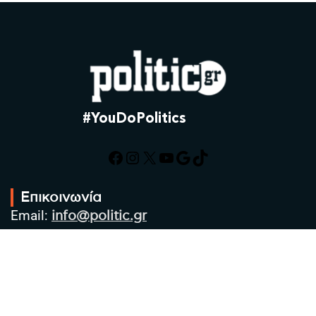
#YouDoPolitics
Facebook
Instagram
X
YouTube
Google
TikTok
Επικοινωνία
Email:
info@politic.gr
Τηλ:
+302310501850
Κιν:
+306986533609
Πολιτική Απορρήτου
Όροι χρήσης