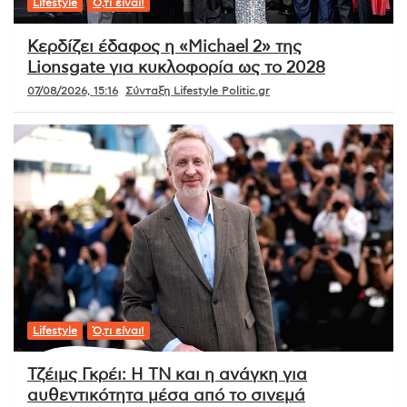
Lifestyle
Ό,τι είναι!
Κερδίζει έδαφος η «Michael 2» της
Lionsgate για κυκλοφορία ως το 2028
07/08/2026, 15:16
Σύνταξη Lifestyle Politic.gr
Lifestyle
Ό,τι είναι!
Τζέιμς Γκρέι: Η ΤΝ και η ανάγκη για
αυθεντικότητα μέσα από το σινεμά