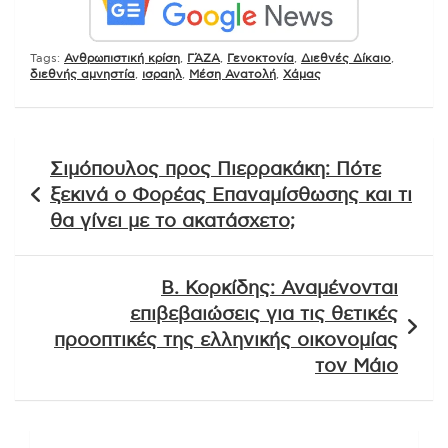
Tags:
Ανθρωπιστική κρίση
,
ΓΆΖΑ
,
Γενοκτονία
,
Διεθνές Δίκαιο
,
διεθνής αμνηστία
,
ισραηλ
,
Μέση Ανατολή
,
Χάμας
Πλοήγηση
Σιμόπουλος προς Πιερρακάκη: Πότε
άρθρων
ξεκινά ο Φορέας Επαναμίσθωσης και τι
θα γίνει με το ακατάσχετο;
Β. Κορκίδης: Αναμένονται
επιβεβαιώσεις για τις θετικές
προοπτικές της ελληνικής οικονομίας
τον Μάιο