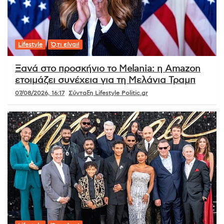
Lifestyle
Ό,τι είναι!
Ξανά στο προσκήνιο το Melania: η Amazon
ετοιμάζει συνέχεια για τη Μελάνια Τραμπ
07/08/2026, 16:17
Σύνταξη Lifestyle Politic.gr