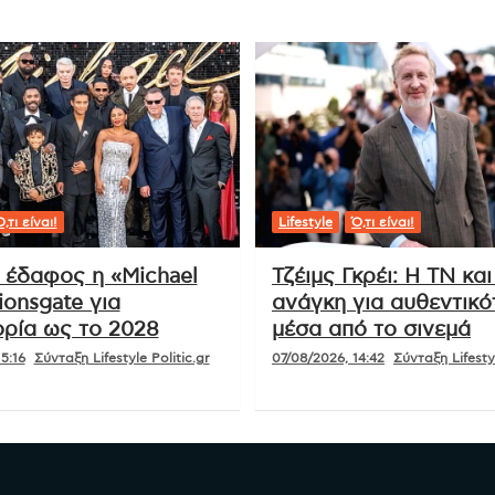
,τι είναι!
Lifestyle
Ό,τι είναι!
ι έδαφος η «Michael
Τζέιμς Γκρέι: Η ΤΝ και
ionsgate για
ανάγκη για αυθεντικό
ρία ως το 2028
μέσα από το σινεμά
5:16
Σύνταξη Lifestyle Politic.gr
07/08/2026, 14:42
Σύνταξη Lifestyl