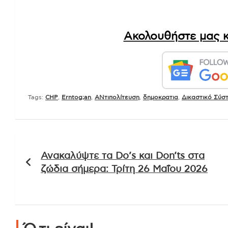
Ακολουθήστε μας κ
Tags:
CHP
,
Erntog;an
,
ΑΝτιπολίτευση
,
δημοκρατια
,
Δικαστικό Σύσ
Πλοήγηση
Ανακαλύψτε τα Do’s και Don’ts στα
άρθρων
ζώδια σήμερα: Τρίτη 26 Μαΐου 2026