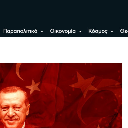
Παραπολιτικά
Οικονομία
Κόσμος
Θε
αλονίκη, την Ελλάδα κ