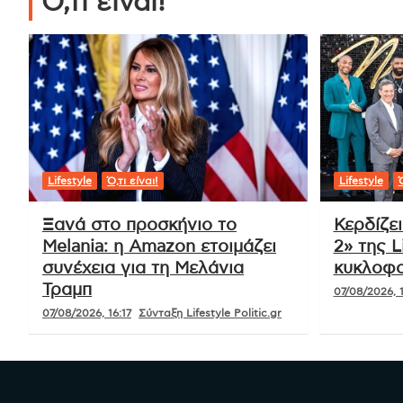
Ό,τι είναι!
Lifestyle
Ό,τι είναι!
Lifestyle
Ό
Ξανά στο προσκήνιο το
Κερδίζε
Melania: η Amazon ετοιμάζει
2» της L
συνέχεια για τη Μελάνια
κυκλοφο
Τραμπ
07/08/2026, 1
07/08/2026, 16:17
Σύνταξη Lifestyle Politic.gr