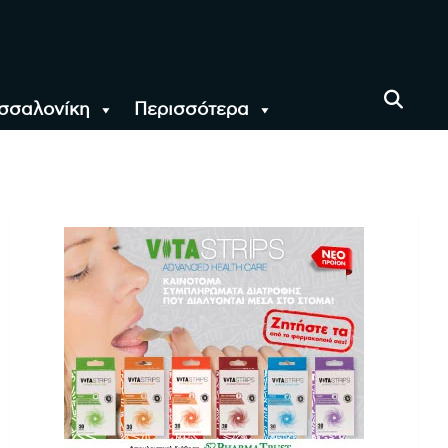
σσαλονίκη
Περισσότερα
αι όλο τον Κόσμο