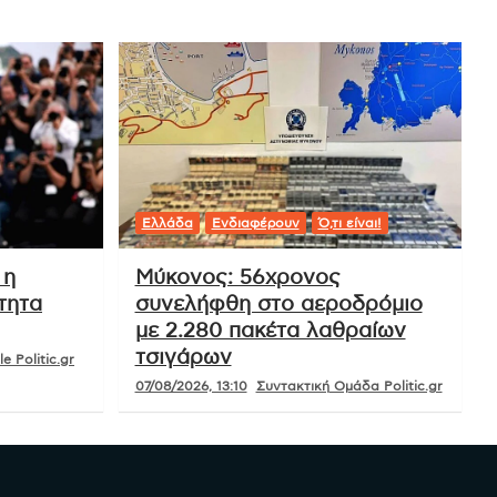
Ελλάδα
Ενδιαφέρουν
Ό,τι είναι!
 η
Μύκονος: 56χρονος
τητα
συνελήφθη στο αεροδρόμιο
με 2.280 πακέτα λαθραίων
τσιγάρων
e Politic.gr
07/08/2026, 13:10
Συντακτική Ομάδα Politic.gr