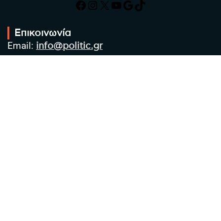
Facebook
Instagram
X
YouTube
Google
TikTok
Επικοινωνία
Email:
info@politic.gr
Τηλ:
+302310501850
Κιν:
+306986533609
Πολιτική Απορρήτου
Όροι χρήσης
Πολιτική Cookies
Πολιτική προστασίας προσωπικών
δεδομένων
Συντακτική Ομάδα
Στοιχεία Επιχείρησης