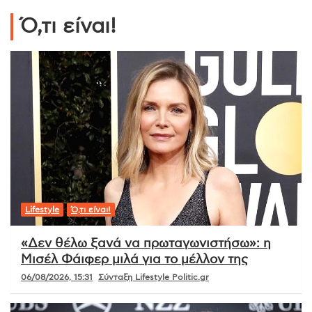
Ό,τι είναι!
Lifestyle
Ό,τι είναι!
«Δεν θέλω ξανά να πρωταγωνιστήσω»: η
Μισέλ Φάιφερ μιλά για το μέλλον της
06/08/2026, 15:31
Σύνταξη Lifestyle Politic.gr