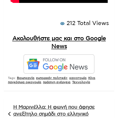
212 Total Views
Ακολουθήστε μας και στο Google
News
Tags:
Βιομηχανία
,
εμπορικές πολιτικές
,
καινοτομία
,
Κίνα
,
παγκόσμια οικονομία
,
πράσινη ενέργεια
,
Τεχνολογία
Πλοήγηση
Η Μαρινέλλα: Η φωνή που άφησε
άρθρων
ανεξίτηλο σημάδι στο ελληνικό