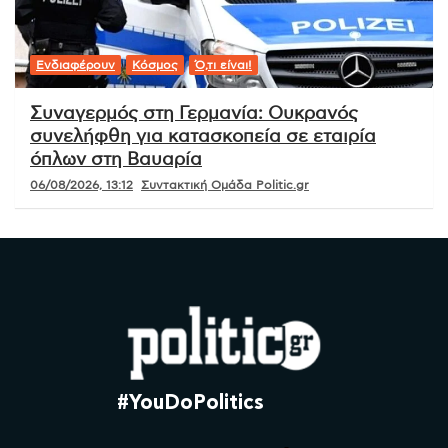
Ενδιαφέρουν
Κόσμος
Ό,τι είναι!
Συναγερμός στη Γερμανία: Ουκρανός
συνελήφθη για κατασκοπεία σε εταιρία
όπλων στη Βαυαρία
06/08/2026, 13:12
Συντακτική Ομάδα Politic.gr
#YouDoPolitics