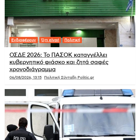
Ενδιαφέρουν
Ό,τι είναι!
Πολιτική
ΟΣΔΕ 2026: Το ΠΑΣΟΚ καταγγέλλει
κυβερνητικό φιάσκο και ζητά σαφές
χρονοδιάγραμμα
06/08/2026, 13:15
Πολιτική Σύνταξη Politic.gr