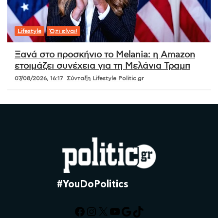
Lifestyle
Ό,τι είναι!
Ξανά στο προσκήνιο το Melania: η Amazon
ετοιμάζει συνέχεια για τη Μελάνια Τραμπ
07/08/2026, 16:17
Σύνταξη Lifestyle Politic.gr
#YouDoPolitics
Facebook
Instagram
X
YouTube
Google
TikTok