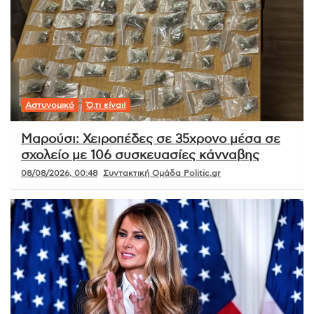
Αστυνομικό
Ό,τι είναι!
Μαρούσι: Χειροπέδες σε 35χρονο μέσα σε
σχολείο με 106 συσκευασίες κάνναβης
08/08/2026, 00:48
Συντακτική Ομάδα Politic.gr