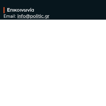
Επικοινωνία
Email:
info@politic.gr
Τηλ:
+302310501850
Κιν:
+306986533609
Πολιτική Απορρήτου
Όροι χρήσης
Πολιτική Cookies
Πολιτική προστασίας προσωπικών
δεδομένων
Συντακτική Ομάδα
Στοιχεία Επιχείρησης