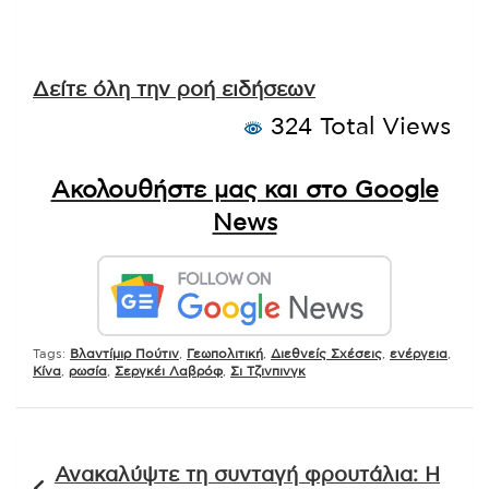
Δείτε όλη την ροή ειδήσεων
324 Total Views
Ακολουθήστε μας και στο Google
News
Tags:
Βλαντίμιρ Πούτιν
,
Γεωπολιτική
,
Διεθνείς Σχέσεις
,
ενέργεια
,
Κίνα
,
ρωσία
,
Σεργκέι Λαβρόφ
,
Σι Τζινπινγκ
Πλοήγηση
Ανακαλύψτε τη συνταγή φρουτάλια: Η