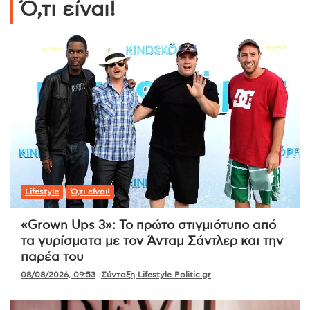
Ό,τι είναι!
Lifestyle
Ό,τι είναι!
«Grown Ups 3»: Το πρώτο στιγμιότυπο από
τα γυρίσματα με τον Άνταμ Σάντλερ και την
παρέα του
08/08/2026, 09:53
Σύνταξη Lifestyle Politic.gr