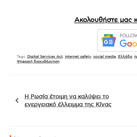
Ακολουθήστε μας κ
Tags:
Digital Services Act
,
internet safety
,
social media
,
Ελλάδα
,
π
Ψηφιακή διακυβέρνηση
Πλοήγηση
Η Ρωσία έτοιμη να καλύψει το
άρθρων
ενεργειακό έλλειμμα της Κίνας