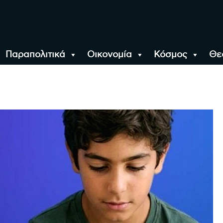
Παραπολιτικά
Οικονομία
Κόσμος
Θε
αλονίκη, την Ελλάδα κ