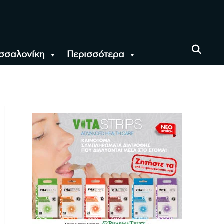
σσαλονίκη
Περισσότερα
αι όλο τον Κόσμο