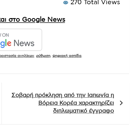
270 Total Views
αι στο Google News
ροστασία ανηλίκων
,
ρύθμιση
,
ψηφιακή ασπίδα
,
Σοβαρή πρόκληση από την Ιαπωνία η
Βόρεια Κορέα χαρακτηρίζει
διπλωματικό έγγραφο