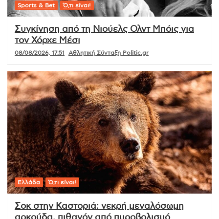
Sports & Bet
Ό,τι είναι!
Συγκίνηση από τη Νιούελς Ολντ Μπόις για
τον Χόρχε Μέσι
08/08/2026, 17:51
Αθλητική Σύνταξη Politic.gr
Ελλάδα
Ό,τι είναι!
Σοκ στην Καστοριά: νεκρή μεγαλόσωμη
αρκούδα, πιθανόν από πυροβολισμό