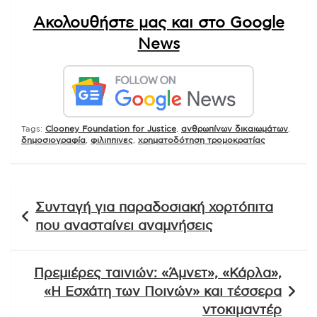
Ακολουθήστε μας και στο Google
News
Tags:
Clooney Foundation for Justice
,
ανθρωπίνων δικαιωμάτων
,
δημοσιογραφία
,
φιλιππινες
,
χρηματοδότηση τρομοκρατίας
Πλοήγηση
Συνταγή για παραδοσιακή χορτόπιτα
άρθρων
που ανασταίνει αναμνήσεις
Πρεμιέρες ταινιών: «Άμνετ», «Κάρλα»,
«Η Εσχάτη των Ποινών» και τέσσερα
ντοκιμαντέρ