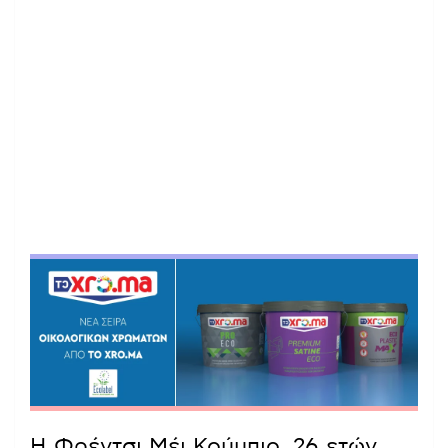
Η Φρέντσι Μέι Κούμπιο, 26 ετών,