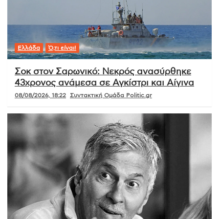
Ελλάδα
Ό,τι είναι!
Σοκ στον Σαρωνικό: Νεκρός ανασύρθηκε
43χρονος ανάμεσα σε Αγκίστρι και Αίγινα
08/08/2026, 18:22
Συντακτική Ομάδα Politic.gr