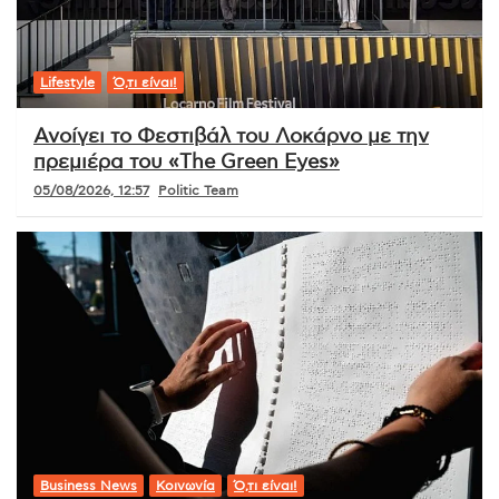
Lifestyle
Ό,τι είναι!
Ανοίγει το Φεστιβάλ του Λοκάρνο με την
πρεμιέρα του «The Green Eyes»
05/08/2026, 12:57
Politic Team
Business News
Κοινωνία
Ό,τι είναι!