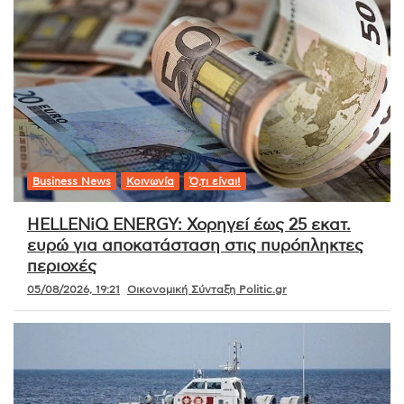
Business News
Κοινωνία
Ό,τι είναι!
HELLENiQ ENERGY: Χορηγεί έως 25 εκατ.
ευρώ για αποκατάσταση στις πυρόπληκτες
περιοχές
05/08/2026, 19:21
Οικονομική Σύνταξη Politic.gr