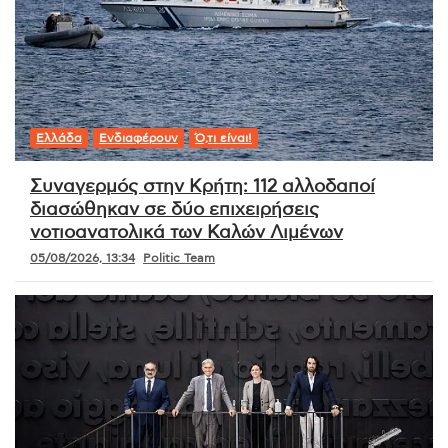
Ελλάδα
Ενδιαφέρουν
Ό,τι είναι!
Συναγερμός στην Κρήτη: 112 αλλοδαποί
διασώθηκαν σε δύο επιχειρήσεις
νοτιοανατολικά των Καλών Λιμένων
05/08/2026, 13:34
Politic Team