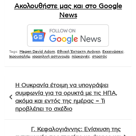
Ακολουθήστε μας και στο Google
News
Tags:
Magen David Adom
,
Εθνική Έκτακτη Ανάγκη
,
Εκκενώσεις
,
Ιερουσαλήμ
,
ισραηλινή αστυνομία
,
πύρκαγιές
,
στρατός
Πλοήγηση
Η Ουκρανία έτοιμη να υπογράψει
άρθρων
συμφωνία για τα ορυκτά με τις ΗΠΑ,
ακόμα και εντός της ημέρας – Τι
προβλέπει το σχέδιο
Γ. Κεφαλογιάννης: Ενίσχυση της