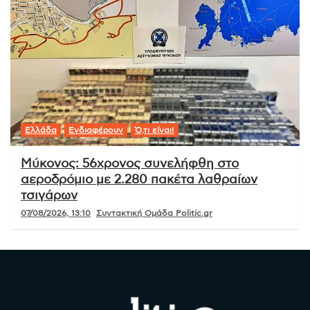
Ελλάδα
Ενδιαφέρουν
Ό,τι είναι!
Μύκονος: 56χρονος συνελήφθη στο
αεροδρόμιο με 2.280 πακέτα λαθραίων
τσιγάρων
07/08/2026, 13:10
Συντακτική Ομάδα Politic.gr