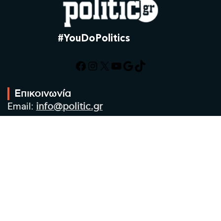
#YouDoPolitics
Facebook
Instagram
X
YouTube
Google
TikTok
Επικοινωνία
Email:
info@politic.gr
Τηλ:
+302310501850
Κιν:
+306986533609
Πολιτική Απορρήτου
Όροι χρήσης
Πολιτική Cookies
Πολιτική προστασίας προσωπικών