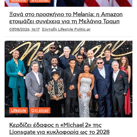
Ξανά στο προσκήνιο το Melania: η Amazon
ετοιμάζει συνέχεια για τη Μελάνια Τραμπ
07/08/2026, 16:17
Σύνταξη Lifestyle Politic.gr
Lifestyle
Ό,τι είναι!
Κερδίζει έδαφος η «Michael 2» της
Lionsgate για κυκλοφορία ως το 2028