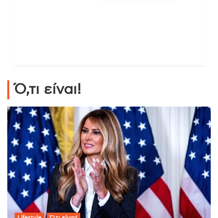
Ό,τι είναι!
Lifestyle
Ό,τι είναι!