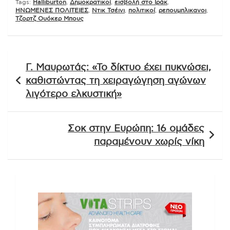
Tags:
Halliburton
,
Δημοκρατικοί
,
εισβολή στο Ιράκ
,
ΗΝΩΜΕΝΕΣ ΠΟΛΙΤΕΙΕΣ
,
Ντικ Τσέινι
,
πολιτικοί
,
ρεπουμπλικανοι
,
Τζορτζ Ουόκερ Μπους
Πλοήγηση
Γ. Μαυρωτάς: «Το δίκτυο έχει πυκνώσει,
άρθρων
καθιστώντας τη χειραγώγηση αγώνων
λιγότερο ελκυστική»
Σοκ στην Ευρώπη: 16 ομάδες
παραμένουν χωρίς νίκη