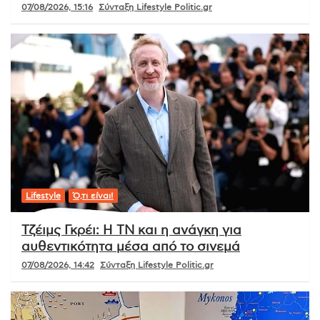
07/08/2026, 15:16
Σύνταξη Lifestyle Politic.gr
Lifestyle
Ό,τι είναι!
Τζέιμς Γκρέι: Η ΤΝ και η ανάγκη για
αυθεντικότητα μέσα από το σινεμά
07/08/2026, 14:42
Σύνταξη Lifestyle Politic.gr