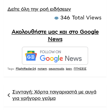
Δείτε όλη την ροή ειδήσεων
346 Total Views
Ακολουθήστε μας και στο Google
News
Tags:
FlightRadar24
,
notam
,
αεροπορία
,
Ιραν
,
ΠΤΗΣΕΙΣ
Πλοήγηση
Συνταγή: Χόρτα τσιγαριαστά με αυγά
άρθρων
για γρήγορο γεύμα