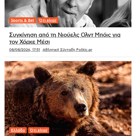
Sports & Bet
Ό,τι είναι!
Συγκίνηση από τη Νιούελς Ολντ Μπόις για
τον Χόρχε Μέσι
08/08/2026, 17:51
Αθλητική Σύνταξη Politic.gr
Ελλάδα
Ό,τι είναι!