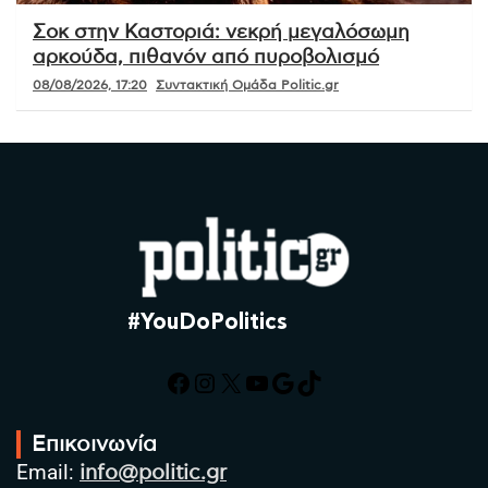
Σοκ στην Καστοριά: νεκρή μεγαλόσωμη
αρκούδα, πιθανόν από πυροβολισμό
08/08/2026, 17:20
Συντακτική Ομάδα Politic.gr
#YouDoPolitics
Facebook
Instagram
X
YouTube
Google
TikTok
Επικοινωνία
Email:
info@politic.gr