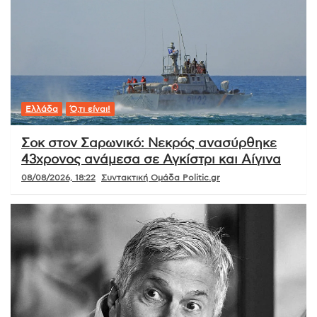
Ελλάδα
Ό,τι είναι!
Σοκ στον Σαρωνικό: Νεκρός ανασύρθηκε
43χρονος ανάμεσα σε Αγκίστρι και Αίγινα
08/08/2026, 18:22
Συντακτική Ομάδα Politic.gr