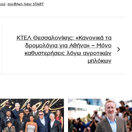
κού
,
συνθήκη New START
ΚΤΕΛ Θεσσαλονίκης: «Κανονικά τα
δρομολόγια για Αθήνα» – Μόνο
καθυστερήσεις λόγω αγροτικών
μπλόκων