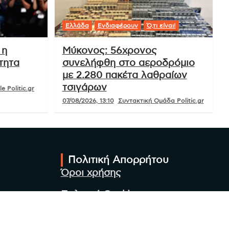
Ελλάδα
Ενδιαφέρουν
Ό,τι είναι!
 η
Μύκονος: 56χρονος
τητα
συνελήφθη στο αεροδρόμιο
με 2.280 πακέτα λαθραίων
τσιγάρων
e Politic.gr
07/08/2026, 13:10
Συντακτική Ομάδα Politic.gr
Πολιτική Απορρήτου
Όροι χρήσης
Πολιτική Cookies
Πολιτική προστασίας