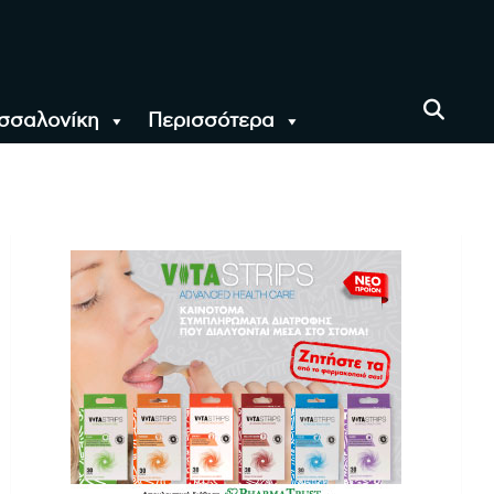
σσαλονίκη
Περισσότερα
αι όλο τον Κόσμο