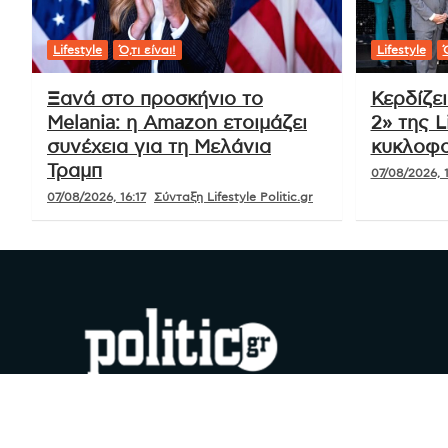
Lifestyle
Ό,τι είναι!
Lifestyle
Ό
Ξανά στο προσκήνιο το
Κερδίζε
Melania: η Amazon ετοιμάζει
2» της L
συνέχεια για τη Μελάνια
κυκλοφο
Τραμπ
07/08/2026, 1
07/08/2026, 16:17
Σύνταξη Lifestyle Politic.gr
#YouDoPolitics