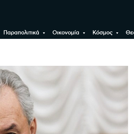
Παραπολιτικά
Οικονομία
Κόσμος
Θε
αλονίκη, την Ελλάδα κ