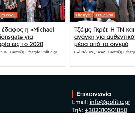
,τι είναι!
Lifestyle
Ό,τι είναι!
ι έδαφος η «Michael
Τζέιμς Γκρέι: Η ΤΝ και
ionsgate για
ανάγκη για αυθεντικό
ρία ως το 2028
μέσα από το σινεμά
5:16
Σύνταξη Lifestyle Politic.gr
07/08/2026, 14:42
Σύνταξη Lifestyl
Επικοινωνία
Email:
info@politic.gr
Τηλ:
+302310501850
Κιν:
+306986533609