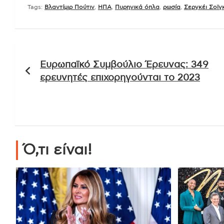
Tags:
Βλαντίμιρ Πούτιν
,
ΗΠΑ
,
Πυρηνικά όπλα
,
ρωσία
,
Σεργκέι Σοϊγ
Πλοήγηση
Ευρωπαϊκό Συμβούλιο Έρευνας: 349
άρθρων
ερευνητές επιχορηγούνται το 2023
Ό,τι είναι!