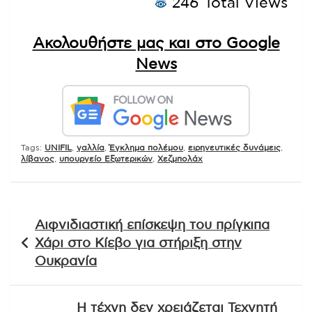
246 Total Views
Ακολουθήστε μας και στο Google
News
Tags:
UNIFIL
,
γαλλία
,
Έγκλημα πολέμου
,
ειρηνευτικές δυνάμεις
,
λίβανος
,
υπουργείο Εξωτερικών
,
Χεζμπολάχ
Πλοήγηση
Αιφνιδιαστική επίσκεψη του πρίγκιπα
άρθρων
Χάρι στο Κίεβο για στήριξη στην
Ουκρανία
Η τέχνη δεν χρειάζεται Τεχνητή