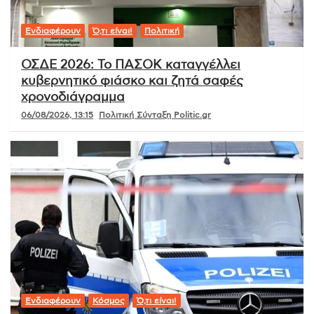
Ενδιαφέρουν
Ό,τι είναι!
Πολιτική
ΟΣΔΕ 2026: Το ΠΑΣΟΚ καταγγέλλει
κυβερνητικό φιάσκο και ζητά σαφές
χρονοδιάγραμμα
06/08/2026, 13:15
Πολιτική Σύνταξη Politic.gr
Ενδιαφέρουν
Κόσμος
Ό,τι είναι!