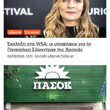
Lifestyle
Ό,τι είναι!
Έκπληξη στα WSA: οι υποψήφιοι για το
Παγκόσμιο Σάουντρακ της Χρονιάς
06/08/2026, 14:51
Σύνταξη Lifestyle Politic.gr