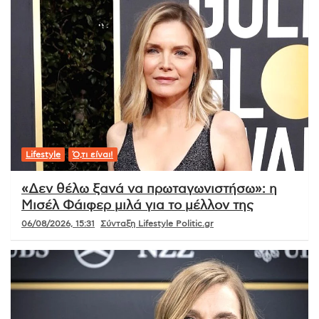
Lifestyle
Ό,τι είναι!
«Δεν θέλω ξανά να πρωταγωνιστήσω»: η
Μισέλ Φάιφερ μιλά για το μέλλον της
06/08/2026, 15:31
Σύνταξη Lifestyle Politic.gr