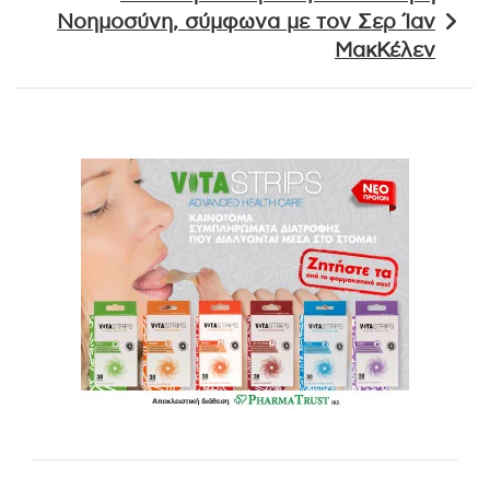
Νοημοσύνη, σύμφωνα με τον Σερ Ίαν
ΜακΚέλεν