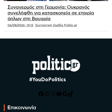
Συναγερμός στη Γερμανία: Ουκρανός
συνελήφθη για κατασκοπεία σε εταιρία
όπλων στη Βαυαρία
06/08/2026, 13:12
Συντακτική Ομάδα Politic.gr
#YouDoPolitics
Facebook
Instagram
X
YouTube
Google
TikTok
Επικοινωνία