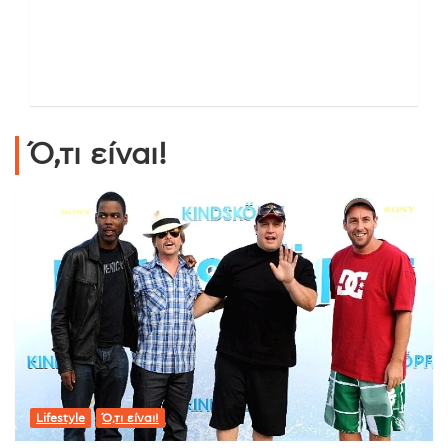
Ό,τι είναι!
Lifestyle
Ό,τι είναι!