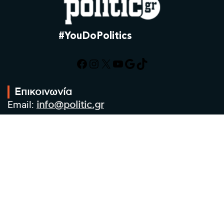
#YouDoPolitics
Facebook
Instagram
X
YouTube
Google
TikTok
Επικοινωνία
Email:
info@politic.gr
Τηλ:
+302310501850
Κιν:
+306986533609
Πολιτική Απορρήτου
Όροι χρήσης
Πολιτική Cookies
Πολιτική προστασίας προσωπικών