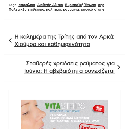
Tags:
ασφάλεια
,
Διεθνές Δίκαιο
,
ΕυρωπαΪκή Ένωση
,
οηε
,
Πολεμικές επιθέσεις
,
πολιτικοι
,
ρουμανια
,
ρωσικό drone
Πλοήγηση
Η καλημέρα της Τρίτης από τον Αρκά:
άρθρων
Χιούμορ και καθημερινότητα
Σταθερές χρεώσεις ρεύματος για
Ιούνιο: Η αβεβαιότητα συνεχίζεται