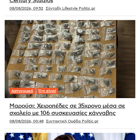
Century Studios
08/08/2026, 09:52
Σύνταξη Lifestyle Politic.gr
Αστυνομικό
Ό,τι είναι!
Μαρούσι: Χειροπέδες σε 35χρονο μέσα σε
σχολείο με 106 συσκευασίες κάνναβης
08/08/2026, 00:48
Συντακτική Ομάδα Politic.gr