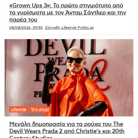
«Grown Ups 3»: Το πρώτο στιγμιότυπο από
τα γυρίσματα με τον Άνταμ Σάντλερ και την
παρέα του
08/08/2026, 09:53
Σύνταξη Lifestyle Politic.gr
Lifestyle
Ό,τι είναι!
Μεγάλη δημοπρασία για τα ρούχα του The
Devil Wears Prada 2 από Christie’s και 20th