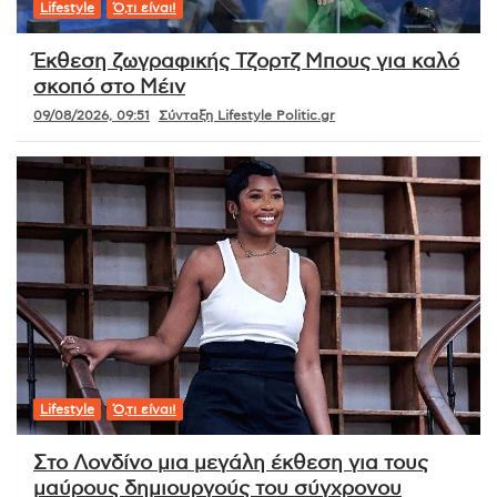
Lifestyle
Ό,τι είναι!
Έκθεση ζωγραφικής Τζορτζ Μπους για καλό
σκοπό στο Μέιν
09/08/2026, 09:51
Σύνταξη Lifestyle Politic.gr
Lifestyle
Ό,τι είναι!
Στο Λονδίνο μια μεγάλη έκθεση για τους
μαύρους δημιουργούς του σύγχρονου