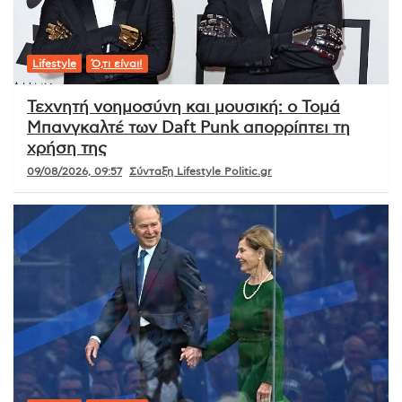
Lifestyle
Ό,τι είναι!
Τεχνητή νοημοσύνη και μουσική: ο Τομά
Μπανγκαλτέ των Daft Punk απορρίπτει τη
χρήση της
09/08/2026, 09:57
Σύνταξη Lifestyle Politic.gr