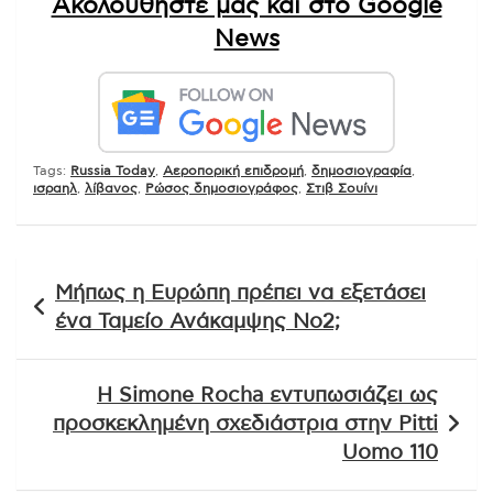
Ακολουθήστε μας και στο Google
News
Tags:
Russia Today
,
Αεροπορική επιδρομή
,
δημοσιογραφία
,
ισραηλ
,
λίβανος
,
Ρώσος δημοσιογράφος
,
Στιβ Σουίνι
Πλοήγηση
Μήπως η Ευρώπη πρέπει να εξετάσει
άρθρων
ένα Ταμείο Ανάκαμψης Νο2;
Η Simone Rocha εντυπωσιάζει ως
προσκεκλημένη σχεδιάστρια στην Pitti
Uomo 110