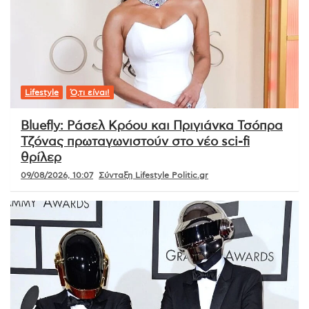
Lifestyle
Ό,τι είναι!
Bluefly: Ράσελ Κρόου και Πριγιάνκα Τσόπρα
Τζόνας πρωταγωνιστούν στο νέο sci-fi
θρίλερ
09/08/2026, 10:07
Σύνταξη Lifestyle Politic.gr