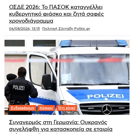
ΟΣΔΕ 2026: Το ΠΑΣΟΚ καταγγέλλει
κυβερνητικό φιάσκο και ζητά σαφές
χρονοδιάγραμμα
06/08/2026, 13:15
Πολιτική Σύνταξη Politic.gr
Ενδιαφέρουν
Κόσμος
Ό,τι είναι!
Συναγερμός στη Γερμανία: Ουκρανός
συνελήφθη για κατασκοπεία σε εταιρία