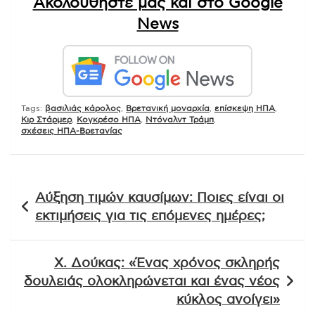
Ακολουθήστε μας και στο Google
News
Tags:
βασιλιάς κάρολος
,
Βρετανική μοναρχία
,
επίσκεψη ΗΠΑ
,
Κιρ Στάρμερ
,
Κογκρέσο ΗΠΑ
,
Ντόναλντ Τράμπ
,
σχέσεις ΗΠΑ-Βρετανίας
Πλοήγηση
Αύξηση τιμών καυσίμων: Ποιες είναι οι
άρθρων
εκτιμήσεις για τις επόμενες ημέρες;
Χ. Δούκας: «Ένας χρόνος σκληρής
δουλειάς ολοκληρώνεται και ένας νέος
κύκλος ανοίγει»