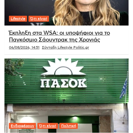
Lifestyle
Ό,τι είναι!
Έκπληξη στα WSA: οι υποψήφιοι για το
Παγκόσμιο Σάουντρακ της Χρονιάς
06/08/2026, 14:51
Σύνταξη Lifestyle Politic.gr
Ενδιαφέρουν
Ό,τι είναι!
Πολιτική