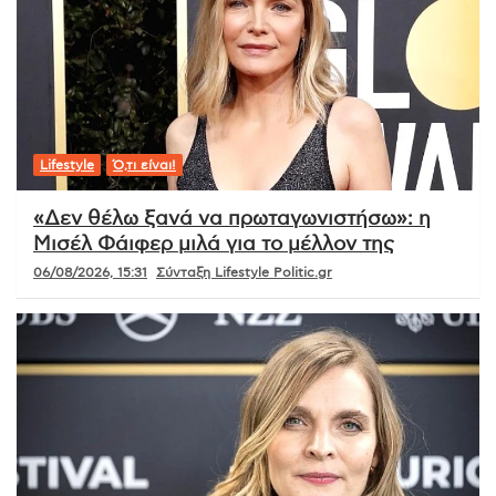
Lifestyle
Ό,τι είναι!
«Δεν θέλω ξανά να πρωταγωνιστήσω»: η
Μισέλ Φάιφερ μιλά για το μέλλον της
06/08/2026, 15:31
Σύνταξη Lifestyle Politic.gr