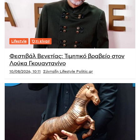
Lifestyle
Ό,τι είναι!
Φεστιβάλ Βενετίας: Τιμητικό βραβείο στον
Λούκα Γκουαντανίνο
10/08/2026, 10:11
Σύνταξη Lifestyle Politic.gr