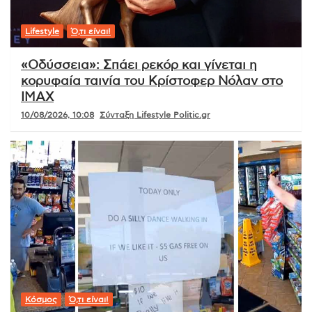
Lifestyle
Ό,τι είναι!
«Οδύσσεια»: Σπάει ρεκόρ και γίνεται η
κορυφαία ταινία του Κρίστοφερ Νόλαν στο
IMAX
10/08/2026, 10:08
Σύνταξη Lifestyle Politic.gr
Κόσμος
Ό,τι είναι!