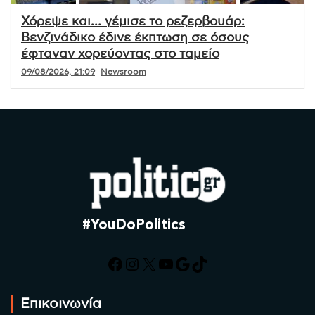
Χόρεψε και… γέμισε το ρεζερβουάρ:
Βενζινάδικο έδινε έκπτωση σε όσους
έφταναν χορεύοντας στο ταμείο
09/08/2026, 21:09
Newsroom
#YouDoPolitics
Facebook
Instagram
X
YouTube
Google
TikTok
Επικοινωνία