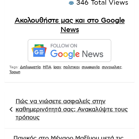
346 Total Views
Ακολουθήστε μας και στο Google
News
Tags:
Διπλωματία
,
ΗΠΑ
,
Ιραν
,
πολιτικοι
,
συμφωνία
,
συνομιλιες
,
Τραμπ
Πλοήγηση
Πώς να νιώσετε ασφαλείς στην
άρθρων
καθημερινότητά σας; Ανακαλύψτε τους
τρόπους
Πανικός στο Μέγαρο Μαξίμου μετά τις