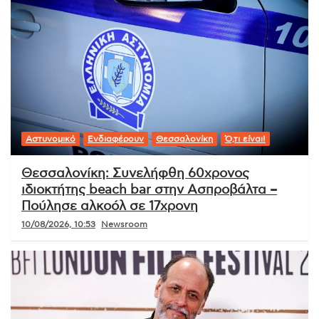
Αστυνομικό
Ενδιαφέρουν
Θεσσαλονίκη
Ό,τι είναι!
Θεσσαλονίκη: Συνελήφθη 60χρονος
ιδιοκτήτης beach bar στην Ασπροβάλτα –
Πούλησε αλκοόλ σε 17χρονη
10/08/2026, 10:53
Newsroom