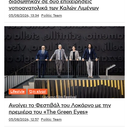
διασώθηκαν σε δύο επιχειρήσεις
νοτιοανατολικά των Καλών Λιμένων
05/08/2026, 13:34
Politic Team
Lifestyle
Ό,τι είναι!
Ανοίγει το Φεστιβάλ του Λοκάρνο με την
πρεμιέρα του «The Green Eyes»
05/08/2026, 12:57
Politic Team