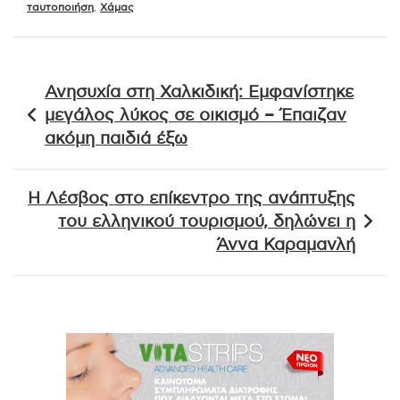
ταυτοποιήση
,
Χάμας
Πλοήγηση
Ανησυχία στη Χαλκιδική: Εμφανίστηκε
άρθρων
μεγάλος λύκος σε οικισμό – Έπαιζαν
ακόμη παιδιά έξω
Η Λέσβος στο επίκεντρο της ανάπτυξης
του ελληνικού τουρισμού, δηλώνει η
Άννα Καραμανλή