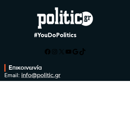
#YouDoPolitics
Facebook
Instagram
X
YouTube
Google
TikTok
Επικοινωνία
Email:
info@politic.gr
Τηλ:
+302310501850
Κιν:
+306986533609
Πολιτική Απορρήτου
Όροι χρήσης
Πολιτική Cookies