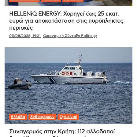
HELLENiQ ENERGY: Χορηγεί έως 25 εκατ.
ευρώ για αποκατάσταση στις πυρόπληκτες
περιοχές
05/08/2026, 19:21
Οικονομική Σύνταξη Politic.gr
Ελλάδα
Ενδιαφέρουν
Ό,τι είναι!
Συναγερμός στην Κρήτη: 112 αλλοδαποί