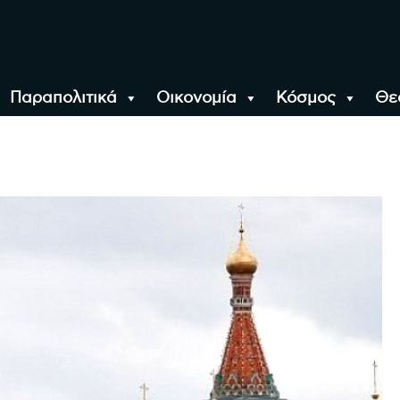
Παραπολιτικά
Οικονομία
Κόσμος
Θε
αλονίκη, την Ελλάδα κ