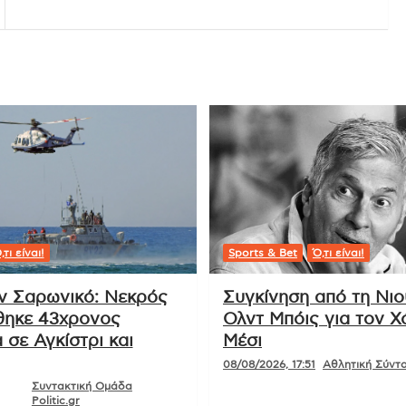
,τι είναι!
Sports & Bet
Ό,τι είναι!
ν Σαρωνικό: Νεκρός
Συγκίνηση από τη Νι
ηκε 43χρονος
Ολντ Μπόις για τον Χ
 σε Αγκίστρι και
Μέσι
08/08/2026, 17:51
Αθλητική Σύνταξ
Συντακτική Ομάδα
Politic.gr