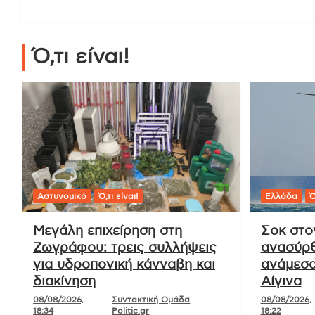
Ό,τι είναι!
Αστυνομικό
Ό,τι είναι!
Ελλάδα
Ό
Μεγάλη επιχείρηση στη
Σοκ στο
Ζωγράφου: τρεις συλλήψεις
ανασύρθ
για υδροπονική κάνναβη και
ανάμεσα
διακίνηση
Αίγινα
08/08/2026,
Συντακτική Ομάδα
08/08/2026,
18:34
Politic.gr
18:22