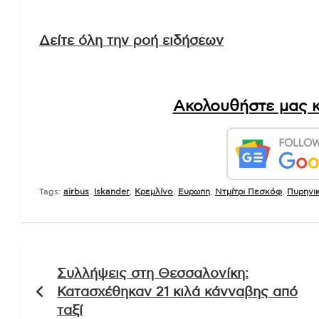
Δείτε όλη την ροή ειδήσεων
Ακολουθήστε μας κ
Tags:
airbus
,
Iskander
,
Kρεμλίνο
,
Ευρωπη
,
Ντμίτρι Πεσκόφ
,
Πυρηνι
Πλοήγηση
Συλλήψεις στη Θεσσαλονίκη:
άρθρων
Κατασχέθηκαν 21 κιλά κάνναβης από
ταξί