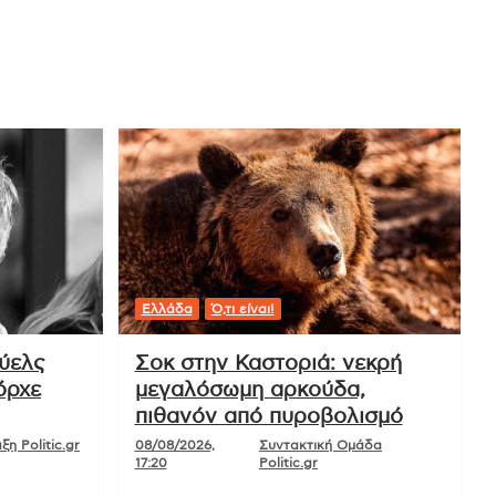
Ελλάδα
Ό,τι είναι!
ούελς
Σοκ στην Καστοριά: νεκρή
όρχε
μεγαλόσωμη αρκούδα,
πιθανόν από πυροβολισμό
η Politic.gr
08/08/2026,
Συντακτική Ομάδα
17:20
Politic.gr