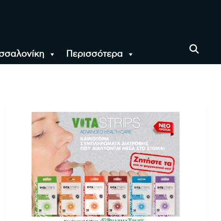
σσαλονίκη
Περισσότερα
αι όλο τον Κόσμο