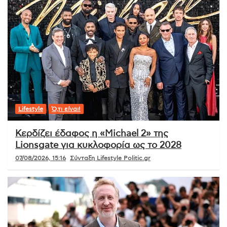
Lifestyle
Ό,τι είναι!
Κερδίζει έδαφος η «Michael 2» της
Lionsgate για κυκλοφορία ως το 2028
07/08/2026, 15:16
Σύνταξη Lifestyle Politic.gr