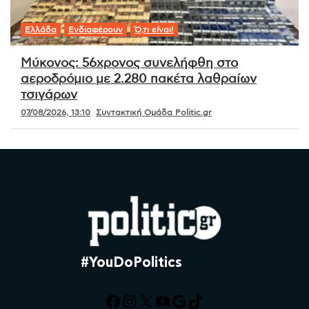
Ελλάδα
Ενδιαφέρουν
Ό,τι είναι!
Μύκονος: 56χρονος συνελήφθη στο
αεροδρόμιο με 2.280 πακέτα λαθραίων
τσιγάρων
07/08/2026, 13:10
Συντακτική Ομάδα Politic.gr
#YouDoPolitics
Facebook
Instagram
X
YouTube
Google
TikTok