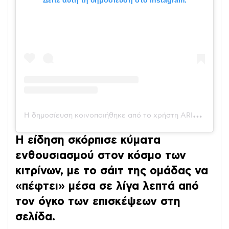
Η
δημοσίευση κοινοποιήθηκε από το χρήστη ARIS B.C. (@aris.basketball.club)
Η είδηση σκόρπισε κύματα
ενθουσιασμού στον κόσμο των
κιτρίνων, με το σάιτ της ομάδας να
«πέφτει» μέσα σε λίγα λεπτά από
τον όγκο των επισκέψεων στη
σελίδα.