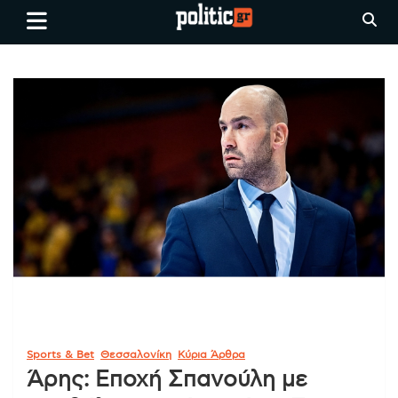
Skip
politic.gr
Ειδήσεις απο τη
to
Θεσσαλονίκη, την Ελλάδα και
content
όλο τον Κόσμο
Sports & Bet
Θεσσαλονίκη
Κύρια Άρθρα
Άρης: Εποχή Σπανούλη με