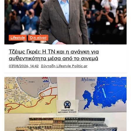
Lifestyle
Ό,τι είναι!
Τζέιμς Γκρέι: Η ΤΝ και η ανάγκη για
αυθεντικότητα μέσα από το σινεμά
07/08/2026, 14:42
Σύνταξη Lifestyle Politic.gr