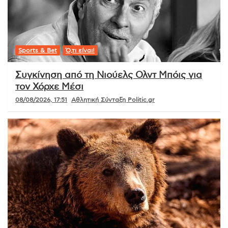
Sports & Bet
Ό,τι είναι!
Συγκίνηση από τη Νιούελς Ολντ Μπόις για
τον Χόρχε Μέσι
08/08/2026, 17:51
Αθλητική Σύνταξη Politic.gr