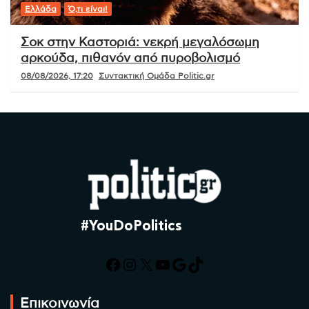
Ελλάδα
Ό,τι είναι!
Σοκ στην Καστοριά: νεκρή μεγαλόσωμη
αρκούδα, πιθανόν από πυροβολισμό
08/08/2026, 17:20
Συντακτική Ομάδα Politic.gr
#YouDoPolitics
Facebook
Instagram
X
YouTube
Google
TikTok
Επικοινωνία