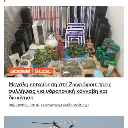
Αστυνομικό
Ό,τι είναι!
Μεγάλη επιχείρηση στη Ζωγράφου: τρεις
συλλήψεις για υδροπονική κάνναβη και
διακίνηση
08/08/2026, 18:34
Συντακτική Ομάδα Politic.gr