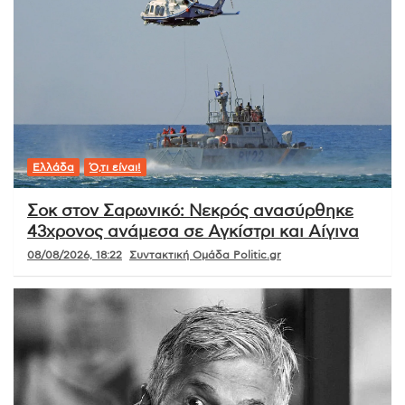
Ελλάδα
Ό,τι είναι!
Σοκ στον Σαρωνικό: Νεκρός ανασύρθηκε
43χρονος ανάμεσα σε Αγκίστρι και Αίγινα
08/08/2026, 18:22
Συντακτική Ομάδα Politic.gr