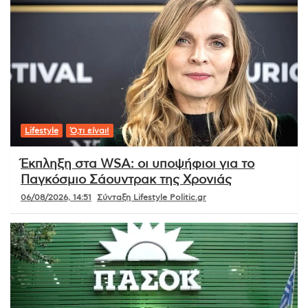
Lifestyle
Ό,τι είναι!
Έκπληξη στα WSA: οι υποψήφιοι για το
Παγκόσμιο Σάουντρακ της Χρονιάς
06/08/2026, 14:51
Σύνταξη Lifestyle Politic.gr