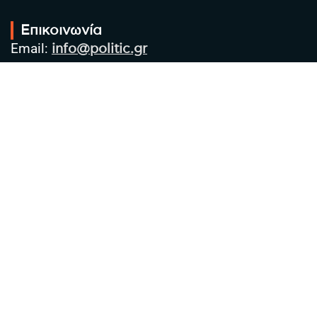
Επικοινωνία
Email:
info@politic.gr
Τηλ:
+302310501850
Κιν:
+306986533609
Πολιτική Απορρήτου
Όροι χρήσης
Πολιτική Cookies
Πολιτική προστασίας προσωπικών
δεδομένων
Συντακτική Ομάδα
Στοιχεία Επιχείρησης