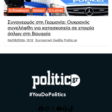
Ενδιαφέρουν
Κόσμος
Ό,τι είναι!
Συναγερμός στη Γερμανία: Ουκρανός
συνελήφθη για κατασκοπεία σε εταιρία
όπλων στη Βαυαρία
06/08/2026, 13:12
Συντακτική Ομάδα Politic.gr
#YouDoPolitics
Facebook
Instagram
X
YouTube
Google
TikTok