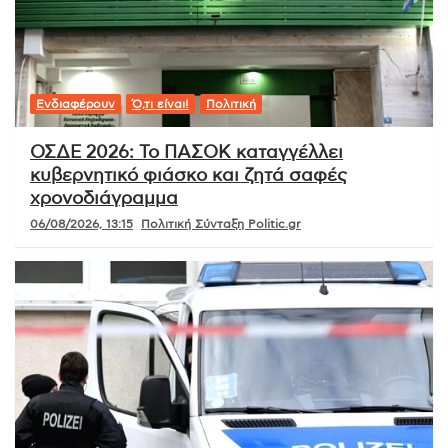
Ενδιαφέρουν
Ό,τι είναι!
Πολιτική
ΟΣΔΕ 2026: Το ΠΑΣΟΚ καταγγέλλει
κυβερνητικό φιάσκο και ζητά σαφές
χρονοδιάγραμμα
06/08/2026, 13:15
Πολιτική Σύνταξη Politic.gr