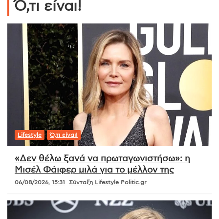
Ό,τι είναι!
Lifestyle
Ό,τι είναι!
«Δεν θέλω ξανά να πρωταγωνιστήσω»: η
Μισέλ Φάιφερ μιλά για το μέλλον της
06/08/2026, 15:31
Σύνταξη Lifestyle Politic.gr