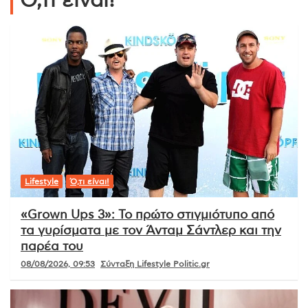
Ό,τι είναι!
Lifestyle
Ό,τι είναι!
«Grown Ups 3»: Το πρώτο στιγμιότυπο από
τα γυρίσματα με τον Άνταμ Σάντλερ και την
παρέα του
08/08/2026, 09:53
Σύνταξη Lifestyle Politic.gr