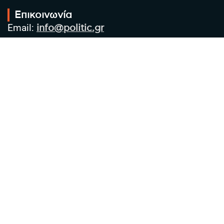
Επικοινωνία
Email:
info@politic.gr
Τηλ:
+302310501850
Κιν:
+306986533609
Πολιτική Απορρήτου
Όροι χρήσης
Πολιτική Cookies
Πολιτική προστασίας προσωπικών
δεδομένων
Συντακτική Ομάδα
Στοιχεία Επιχείρησης