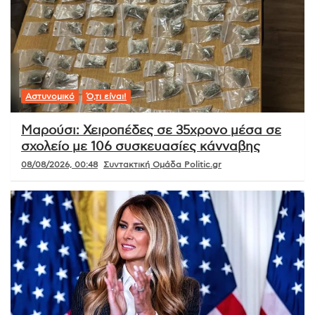
Αστυνομικό
Ό,τι είναι!
Μαρούσι: Χειροπέδες σε 35χρονο μέσα σε
σχολείο με 106 συσκευασίες κάνναβης
08/08/2026, 00:48
Συντακτική Ομάδα Politic.gr