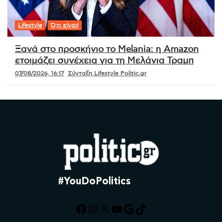
Lifestyle
Ό,τι είναι!
Ξανά στο προσκήνιο το Melania: η Amazon
ετοιμάζει συνέχεια για τη Μελάνια Τραμπ
07/08/2026, 16:17
Σύνταξη Lifestyle Politic.gr
#YouDoPolitics
Facebook
Instagram
X
YouTube
Google
TikTok