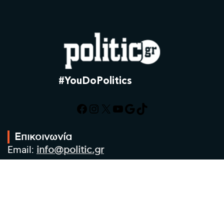
#YouDoPolitics
Facebook
Instagram
X
YouTube
Google
TikTok
Επικοινωνία
Email:
info@politic.gr
Τηλ:
+302310501850
Κιν:
+306986533609
Πολιτική Απορρήτου
Όροι χρήσης