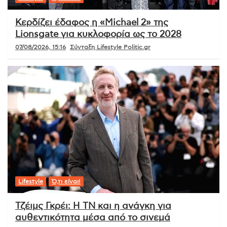
Κερδίζει έδαφος η «Michael 2» της
Lionsgate για κυκλοφορία ως το 2028
07/08/2026, 15:16
Σύνταξη Lifestyle Politic.gr
Lifestyle
Ό,τι είναι!
Τζέιμς Γκρέι: Η ΤΝ και η ανάγκη για
αυθεντικότητα μέσα από το σινεμά