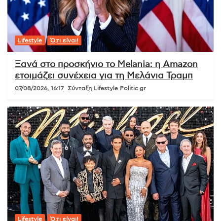
Lifestyle
Ό,τι είναι!
Ξανά στο προσκήνιο το Melania: η Amazon
ετοιμάζει συνέχεια για τη Μελάνια Τραμπ
07/08/2026, 16:17
Σύνταξη Lifestyle Politic.gr
Lifestyle
Ό,τι είναι!