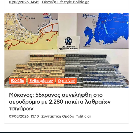
07/08/2026, 14:42
Σύνταξη Lifestyle Politic.gr
Ελλάδα
Ενδιαφέρουν
Ό,τι είναι!
Μύκονος: 56χρονος συνελήφθη στο
αεροδρόμιο με 2.280 πακέτα λαθραίων
τσιγάρων
07/08/2026, 13:10
Συντακτική Ομάδα Politic.gr