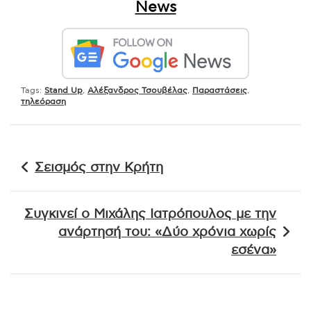
News
Tags:
Stand Up
,
Αλέξανδρος Τσουβέλας
,
Παραστάσεις
,
τηλεόραση
Πλοήγηση
Σεισμός στην Κρήτη
άρθρων
Συγκινεί ο Μιχάλης Ιατρόπουλος με την
ανάρτησή του: «Δύο χρόνια χωρίς
εσένα»