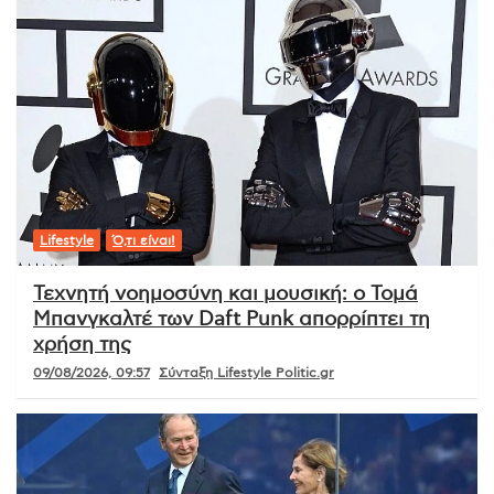
Lifestyle
Ό,τι είναι!
Τεχνητή νοημοσύνη και μουσική: ο Τομά
Μπανγκαλτέ των Daft Punk απορρίπτει τη
χρήση της
09/08/2026, 09:57
Σύνταξη Lifestyle Politic.gr