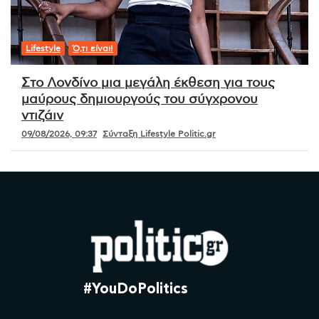
Lifestyle
Ό,τι είναι!
Στο Λονδίνο μια μεγάλη έκθεση για τους
μαύρους δημιουργούς του σύγχρονου
ντιζάιν
09/08/2026, 09:37
Σύνταξη Lifestyle Politic.gr
#YouDoPolitics