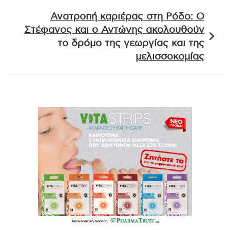
Ανατροπή καριέρας στη Ρόδο: Ο
Στέφανος και ο Αντώνης ακολουθούν
το δρόμο της γεωργίας και της
μελισσοκομίας