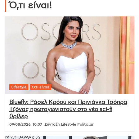
Ό,τι είναι!
Lifestyle
Ό,τι είναι!
Bluefly: Ράσελ Κρόου και Πριγιάνκα Τσόπρα
Τζόνας πρωταγωνιστούν στο νέο sci-fi
θρίλερ
09/08/2026, 10:07
Σύνταξη Lifestyle Politic.gr