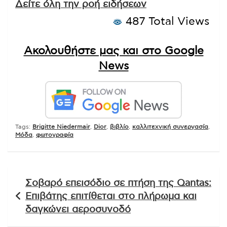
Δείτε όλη την ροή ειδήσεων
487 Total Views
Ακολουθήστε μας και στο Google
News
Tags:
Brigitte Niedermair
,
Dior
,
βιβλίο
,
καλλιτεχνική συνεργασία
,
Μόδα
,
φωτογραφία
Πλοήγηση
Σοβαρό επεισόδιο σε πτήση της Qantas:
άρθρων
Επιβάτης επιτίθεται στο πλήρωμα και
δαγκώνει αεροσυνοδό