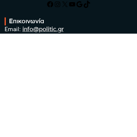
Facebook
Instagram
X
YouTube
Google
TikTok
Επικοινωνία
Email:
info@politic.gr
Τηλ:
+302310501850
Κιν:
+306986533609
Πολιτική Απορρήτου
Όροι χρήσης
Πολιτική Cookies
Πολιτική προστασίας προσωπικών
δεδομένων
Συντακτική Ομάδα
Στοιχεία Επιχείρησης