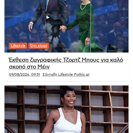
Lifestyle
Ό,τι είναι!
Έκθεση ζωγραφικής Τζορτζ Μπους για καλό
σκοπό στο Μέιν
09/08/2026, 09:51
Σύνταξη Lifestyle Politic.gr