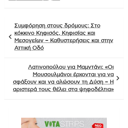
Πλοήγηση
Συμφόρηση στους δρόμους: Στο
άρθρων
κόκκινο Κηφισός, Κηφισίας και
Μεσογείων – Καθυστερήσεις και στην
Αττική Οδό
Λατινοπούλου για Μαμντάνι: «Οι
Μουσουλμάνοι έρχονται για να
σφάξουν και να αλώσουν τη Δύση – Η
αριστερά τους θέλει στα ψηφοδέλτια»