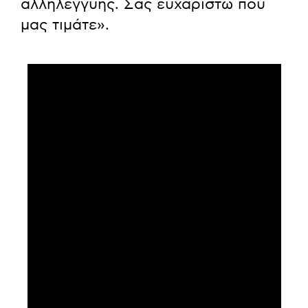
αλληλεγγύης. Σας ευχαριστώ που
μας τιμάτε».