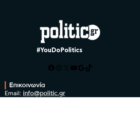
#YouDoPolitics
Facebook
Instagram
X
YouTube
Google
TikTok
Επικοινωνία
Email:
info@politic.gr
Τηλ:
+302310501850
Κιν:
+306986533609
Πολιτική Απορρήτου
Όροι χρήσης