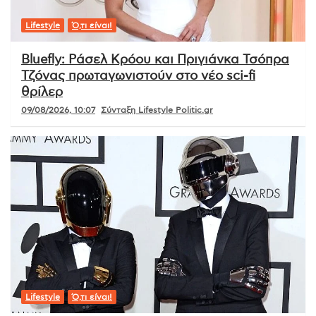
Lifestyle
Ό,τι είναι!
Bluefly: Ράσελ Κρόου και Πριγιάνκα Τσόπρα
Τζόνας πρωταγωνιστούν στο νέο sci-fi
θρίλερ
09/08/2026, 10:07
Σύνταξη Lifestyle Politic.gr
Lifestyle
Ό,τι είναι!