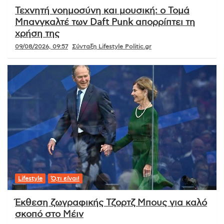
Τεχνητή νοημοσύνη και μουσική: ο Τομά
Μπανγκαλτέ των Daft Punk απορρίπτει τη
χρήση της
09/08/2026, 09:57
Σύνταξη Lifestyle Politic.gr
Lifestyle
Ό,τι είναι!
Έκθεση ζωγραφικής Τζορτζ Μπους για καλό
σκοπό στο Μέιν