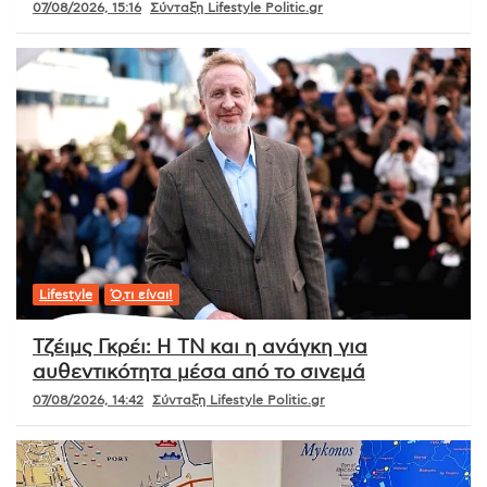
07/08/2026, 15:16
Σύνταξη Lifestyle Politic.gr
Lifestyle
Ό,τι είναι!
Τζέιμς Γκρέι: Η ΤΝ και η ανάγκη για
αυθεντικότητα μέσα από το σινεμά
07/08/2026, 14:42
Σύνταξη Lifestyle Politic.gr