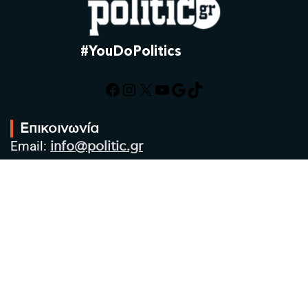
#YouDoPolitics
Facebook
Instagram
X
YouTube
Google
TikTok
Επικοινωνία
Email:
info@politic.gr
Τηλ:
+302310501850
Κιν:
+306986533609
Πολιτική Απορρήτου
Όροι χρήσης
Πολιτική Cookies
Πολιτική προστασίας προσωπικών