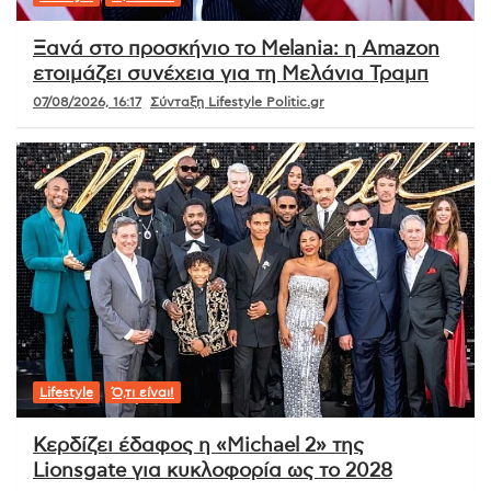
Ξανά στο προσκήνιο το Melania: η Amazon
ετοιμάζει συνέχεια για τη Μελάνια Τραμπ
07/08/2026, 16:17
Σύνταξη Lifestyle Politic.gr
Lifestyle
Ό,τι είναι!
Κερδίζει έδαφος η «Michael 2» της
Lionsgate για κυκλοφορία ως το 2028