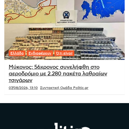
Ελλάδα
Ενδιαφέρουν
Ό,τι είναι!
Μύκονος: 56χρονος συνελήφθη στο
αεροδρόμιο με 2.280 πακέτα λαθραίων
τσιγάρων
07/08/2026, 13:10
Συντακτική Ομάδα Politic.gr