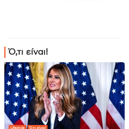
Ό,τι είναι!
Lifestyle
Ό,τι είναι!