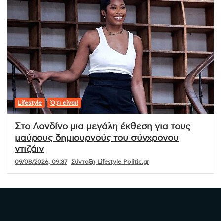
Lifestyle
Ό,τι είναι!
Στο Λονδίνο μια μεγάλη έκθεση για τους
μαύρους δημιουργούς του σύγχρονου
ντιζάιν
09/08/2026, 09:37
Σύνταξη Lifestyle Politic.gr