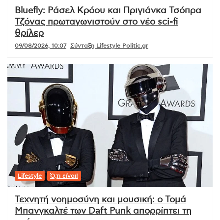
Bluefly: Ράσελ Κρόου και Πριγιάνκα Τσόπρα
Τζόνας πρωταγωνιστούν στο νέο sci-fi
θρίλερ
09/08/2026, 10:07
Σύνταξη Lifestyle Politic.gr
Lifestyle
Ό,τι είναι!
Τεχνητή νοημοσύνη και μουσική: ο Τομά
Μπανγκαλτέ των Daft Punk απορρίπτει τη