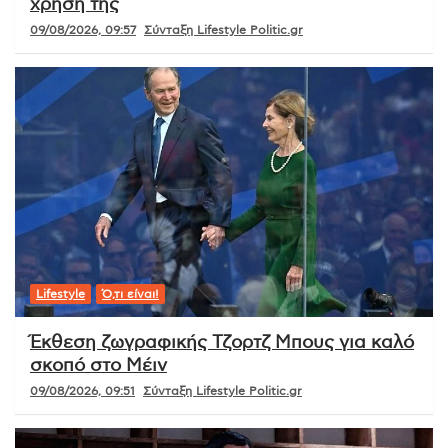
χρήση της
09/08/2026, 09:57
Σύνταξη Lifestyle Politic.gr
Lifestyle
Ό,τι είναι!
Έκθεση ζωγραφικής Τζορτζ Μπους για καλό
σκοπό στο Μέιν
09/08/2026, 09:51
Σύνταξη Lifestyle Politic.gr