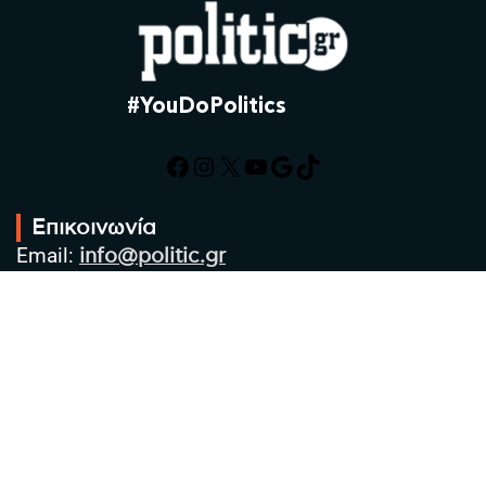
#YouDoPolitics
Facebook
Instagram
X
YouTube
Google
TikTok
Επικοινωνία
Email:
info@politic.gr
Τηλ:
+302310501850
Κιν:
+306986533609
Πολιτική Απορρήτου
Όροι χρήσης
Πολιτική Cookies