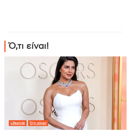
Ό,τι είναι!
Lifestyle
Ό,τι είναι!