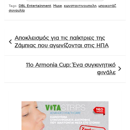
Tags:
DBL Entertainment
,
Muse
,
κωνσταντινουπολη
,
μποικοτάζ
,
συναυλία
Πλοήγηση
Αποκλεισμός για τις παίκτριες της
άρθρων
Ζάμπιας που αγωνίζονται στις ΗΠΑ
11ο Armonia Cup: Ένα συγκινητικό
φινάλε