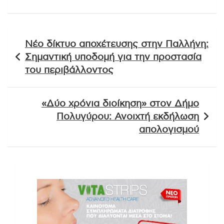
Πλοήγηση
Νέο δίκτυο αποχέτευσης στην Παλλήνη:
άρθρων
Σημαντική υποδομή για την προστασία
του περιβάλλοντος
«Δύο χρόνια διοίκηση» στον Δήμο
Πολυγύρου: Ανοιχτή εκδήλωση
απολογισμού