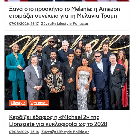
Ξανά στο προσκήνιο το Melania: η Amazon
ετοιμάζει συνέχεια για τη Μελάνια Τραμπ
07/08/2026, 16:17
Σύνταξη Lifestyle Politic.gr
Lifestyle
Ό,τι είναι!
Κερδίζει έδαφος η «Michael 2» της
Lionsgate για κυκλοφορία ως το 2028
07/08/2026, 15:16
Σύνταξη Lifestyle Politic.gr