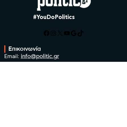
#YouDoPolitics
Facebook
Instagram
X
YouTube
Google
TikTok
Επικοινωνία
Email:
info@politic.gr
Τηλ:
+302310501850
Κιν:
+306986533609
Πολιτική Απορρήτου
Όροι χρήσης
Πολιτική Cookies
Πολιτική προστασίας προσωπικών
δεδομένων