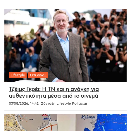
Lifestyle
Ό,τι είναι!
Τζέιμς Γκρέι: Η ΤΝ και η ανάγκη για
αυθεντικότητα μέσα από το σινεμά
07/08/2026, 14:42
Σύνταξη Lifestyle Politic.gr