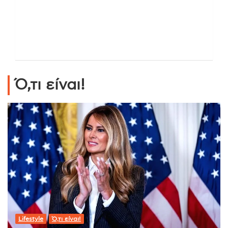
Ό,τι είναι!
Lifestyle
Ό,τι είναι!