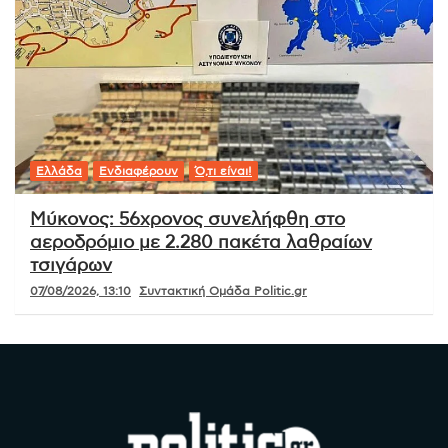
Ελλάδα
Ενδιαφέρουν
Ό,τι είναι!
Μύκονος: 56χρονος συνελήφθη στο
αεροδρόμιο με 2.280 πακέτα λαθραίων
τσιγάρων
07/08/2026, 13:10
Συντακτική Ομάδα Politic.gr