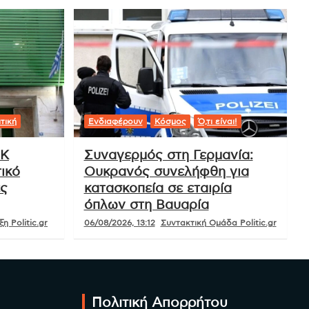
τική
Ενδιαφέρουν
Κόσμος
Ό,τι είναι!
ΟΚ
Συναγερμός στη Γερμανία:
ικό
Ουκρανός συνελήφθη για
ές
κατασκοπεία σε εταιρία
όπλων στη Βαυαρία
η Politic.gr
06/08/2026, 13:12
Συντακτική Ομάδα Politic.gr
Πολιτική Απορρήτου