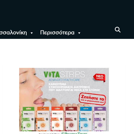
σσαλονίκη
Περισσότερα
αι όλο τον Κόσμο