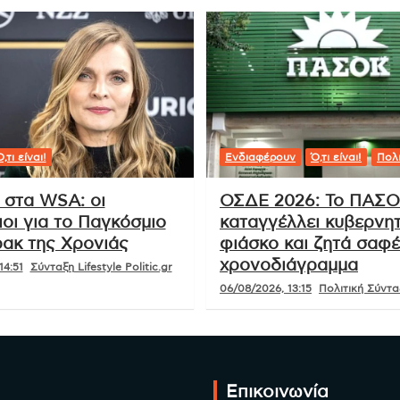
,τι είναι!
Ενδιαφέρουν
Ό,τι είναι!
Πολι
 στα WSA: οι
ΟΣΔΕ 2026: Το ΠΑΣ
οι για το Παγκόσμιο
καταγγέλλει κυβερνητ
ακ της Χρονιάς
φιάσκο και ζητά σαφ
χρονοδιάγραμμα
14:51
Σύνταξη Lifestyle Politic.gr
06/08/2026, 13:15
Πολιτική Σύνταξ
Επικοινωνία