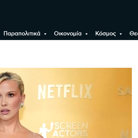
Παραπολιτικά
Οικονομία
Κόσμος
Θε
αλονίκη, την Ελλάδα κ