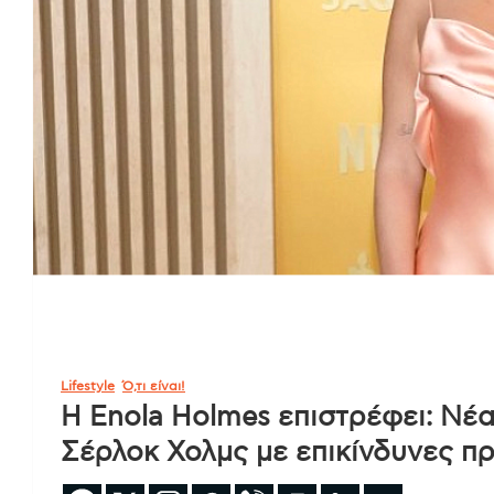
Lifestyle
Ό,τι είναι!
Η Enola Holmes επιστρέφει: Νέα
Σέρλοκ Χολμς με επικίνδυνες π