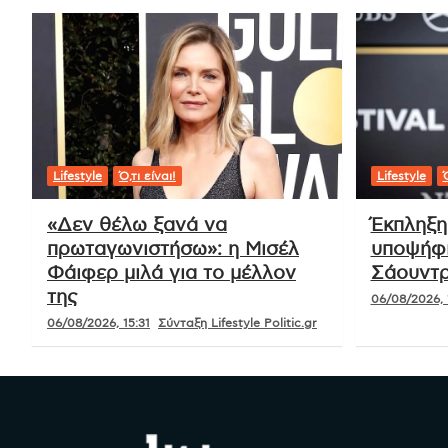
Lifestyle
Ό,τι είναι!
Lifestyle
Ό
«Δεν θέλω ξανά να
Έκπληξη
πρωταγωνιστήσω»: η Μισέλ
υποψήφι
Φάιφερ μιλά για το μέλλον
Σάουντρ
της
06/08/2026, 
06/08/2026, 15:31
Σύνταξη Lifestyle Politic.gr