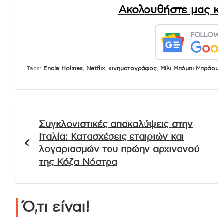
Ακολουθήστε μας κ
Tags:
Enola Holmes
,
Netflix
,
κινηματογράφος
,
Μίλι Μπόμπι Μπράο
Πλοήγηση
Συγκλονιστικές αποκαλύψεις στην
άρθρων
Ιταλία: Κατασχέσεις εταιριών και
λογαριασμών του πρώην αρχινονού
της Κόζα Νόστρα
Ό,τι είναι!