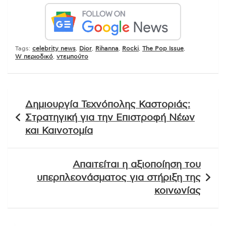
Tags:
celebrity news
,
Dior
,
Rihanna
,
Rocki
,
The Pop Issue
,
W περιοδικό
,
ντεμπούτο
Πλοήγηση
Δημιουργία Τεχνόπολης Καστοριάς:
άρθρων
Στρατηγική για την Επιστροφή Νέων
και Καινοτομία
Απαιτείται η αξιοποίηση του
υπερπλεονάσματος για στήριξη της
κοινωνίας