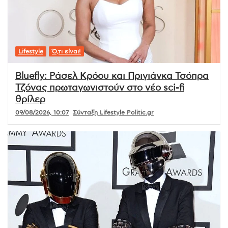
Lifestyle
Ό,τι είναι!
Bluefly: Ράσελ Κρόου και Πριγιάνκα Τσόπρα
Τζόνας πρωταγωνιστούν στο νέο sci-fi
θρίλερ
09/08/2026, 10:07
Σύνταξη Lifestyle Politic.gr