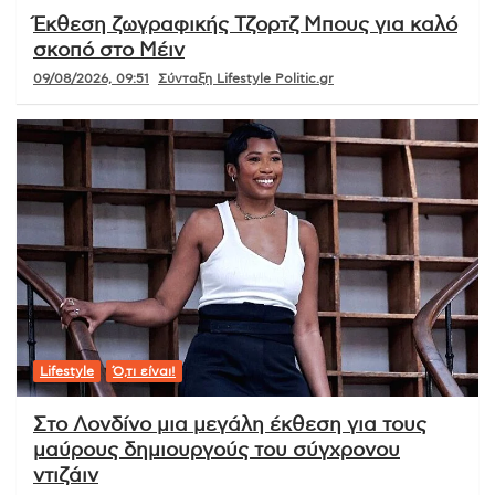
Έκθεση ζωγραφικής Τζορτζ Μπους για καλό
σκοπό στο Μέιν
09/08/2026, 09:51
Σύνταξη Lifestyle Politic.gr
Lifestyle
Ό,τι είναι!
Στο Λονδίνο μια μεγάλη έκθεση για τους
μαύρους δημιουργούς του σύγχρονου
ντιζάιν