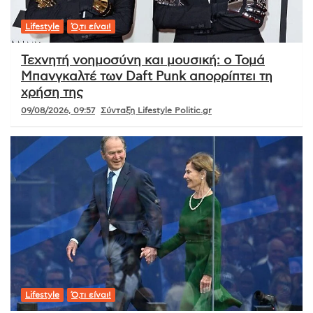
Lifestyle
Ό,τι είναι!
Τεχνητή νοημοσύνη και μουσική: ο Τομά
Μπανγκαλτέ των Daft Punk απορρίπτει τη
χρήση της
09/08/2026, 09:57
Σύνταξη Lifestyle Politic.gr
Lifestyle
Ό,τι είναι!